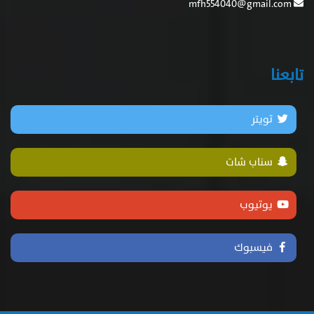
mfh554040@gmail.com
تابعنا
تويتر
سناب شات
يوتيوب
فيسبوك