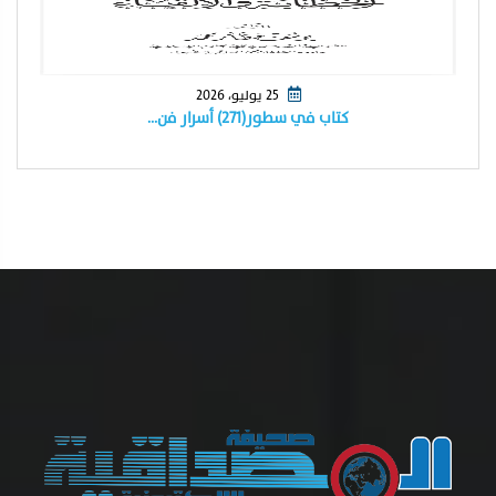
25 يوليو، 2026
كتاب في سطور(٢٧١) أسرار فن…