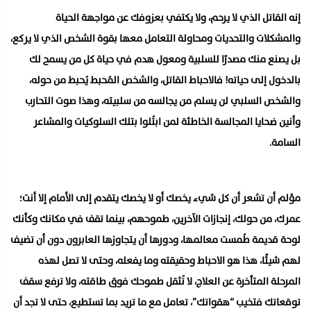
إنه القاتل الذي لا يرحم، ولا يكتفي بعزوفك عن مواجهة الحياة
والمشكلات والتحديات ومحاولة التعامل معها بقوة الشخص الذي لا يركع،
بل يصنع منك مصدرًا للسلبية ومعول هدم في حياة كل من يسمح لك
بالدخول إلى حياته! فالاحباط القاتل، والشخص المُحبط يُحبط من حوله،
والشخص السلبي لن يسلم من يجالسه من سلبيته، وهذا صوت التحارب
وأنين ضحايا المجالسة الخاطئة لمن ابتُلوا بتلك السلوكيات والمشاعر
السامة.
مؤلم أن تشعر أن كل شيء يخصك أو لا يخصك يتقدم إلى الأمام إلا أنت؛
عمرك، من حولك، إنجازات الآخرين، طموحهم، بينما تقف في مكانك وكأنك
لوحة قديمة طُمست معالمها، ودورها أن يتجاوزها العابرون دون أن تضيف
لهم شيئًا، هذا هو الاحباط وحقيقته وما يفعله، وحتى لا تصل لهذه
المرحلة المتأخرة عن العلاج، لا تُثقل طموحك فوق طاقته، ولا ترفع سقف
توقعاتك فتخيب “هقواتك”، تعامل مع ما تريد بما تستطيع، حتى لا تجد أن