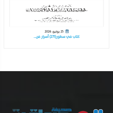
25 يوليو، 2026
كتاب في سطور(٢٧١) أسرار فن…