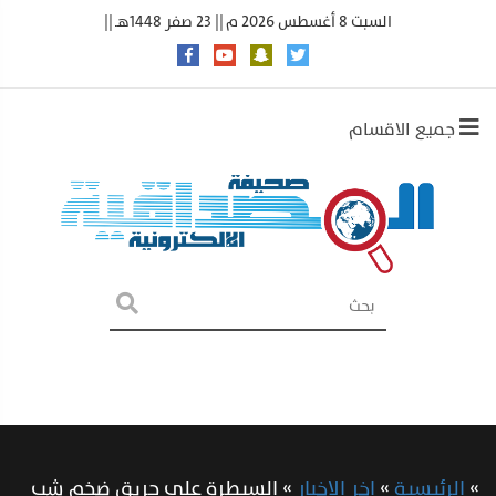
السبت 8 أغسطس 2026 م || 23 صفر 1448هـ ||
جميع الاقسام
»
الرئيسية
»
اخر الاخبار
»
السيطرة على حريق ضخم شب