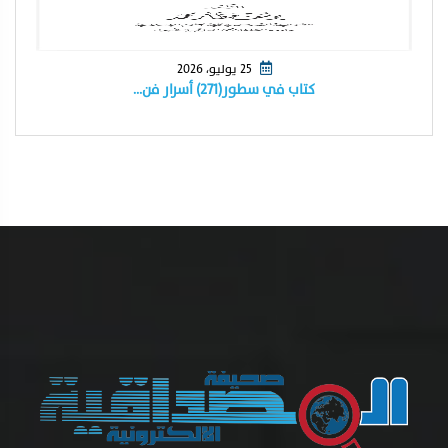
25 يوليو، 2026
كتاب في سطور(٢٧١) أسرار فن…