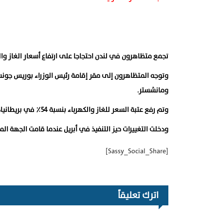
تجمع متظاهرون في لندن احتجاجا على ارتفاع أسعار الغاز وال
وتوجه المتظاهرون إلى مقر إقامة رئيس الوزراء بوريس جونس
ومانشستر.
وتم رفع عتبة السعر للغاز والكهرباء بنسبة 54٪ في بريطانيا، وهو ما لا يمكن للموردين تجاوزه.
ودخلت التغييرات حيز التنفيذ في أبريل عندما قامت الجهة ا
[Sassy_Social_Share]
اترك تعليقاً