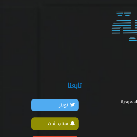
تابعنا
السعودية
تويتر
سناب شات