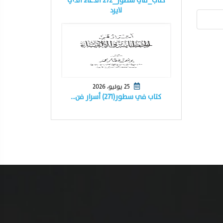
كتاب_في سطور_٢٧٢ الدعاء الذي
لايرد
25 يوليو، 2026
كتاب في سطور(٢٧١) أسرار فن…