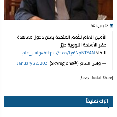
22 يناير، 2021
الأمين العام للأمم المتحدة يعلن دخول معاهدة
حظر الأسلحة النووية حيّز
النفاذ.
https://t.co/ty6NpNTY4N
#واس_عام
— واس العام (@SPAregions)
January 22, 2021
[Sassy_Social_Share]
اترك تعليقاً