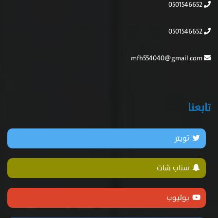
0501546652
0501546652
mfh554040@gmail.com
تابعنا
تويتر
سناب شات
يوتيوب