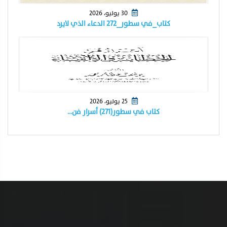
30 يوليو، 2026
كتاب_في سطور_٢٧٢ الدعاء الذي لايرد
25 يوليو، 2026
كتاب في سطور(٢٧١) أسرار فن…