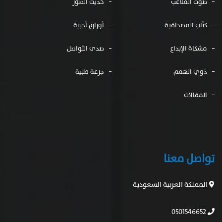
صوت الملاعب
حديث الصور
كتّاب المصداقية
أوراق أدبية
مشكاة الإبداع
صدى التواصل
ذوي الهمم
جرعة طبية
المقالات
تواصل معنا
المملكة العربية السعودية
0501546652