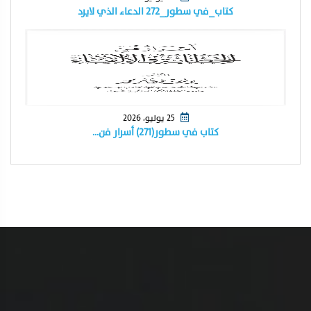
كتاب_في سطور_٢٧٢ الدعاء الذي لايرد
25 يوليو، 2026
كتاب في سطور(٢٧١) أسرار فن…