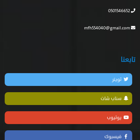
0501546652
mfh554040@gmail.com
تابعنا
تويتر
سناب شات
يوتيوب
فيسبوك