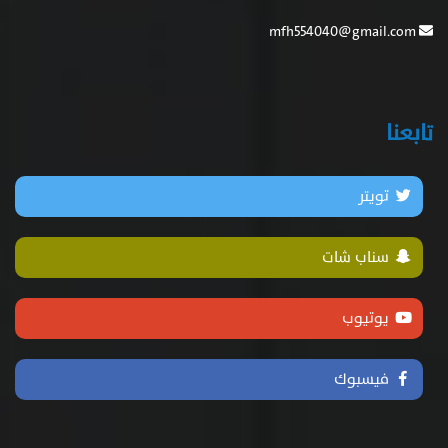
mfh554040@gmail.com
تابعنا
تويتر
سناب شات
يوتيوب
فيسبوك