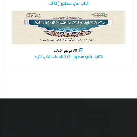
كتاب في سطور ( ٢٧٣…
30 يوليو، 2026
كتاب_في سطور_٢٧٢ الدعاء الذي لايرد