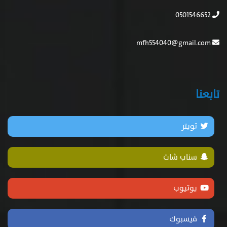
0501546652
mfh554040@gmail.com
تابعنا
تويتر
سناب شات
يوتيوب
فيسبوك