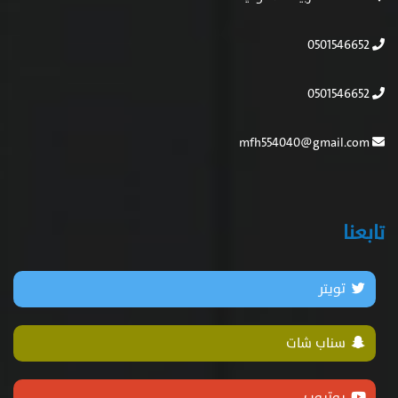
0501546652
0501546652
mfh554040@gmail.com
تابعنا
تويتر
سناب شات
يوتيوب