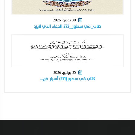
30 يوليو، 2026
كتاب_في سطور_٢٧٢ الدعاء الذي لايرد
25 يوليو، 2026
كتاب في سطور(٢٧١) أسرار فن…