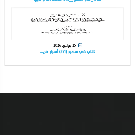
25 يوليو، 2026
كتاب في سطور(٢٧١) أسرار فن…