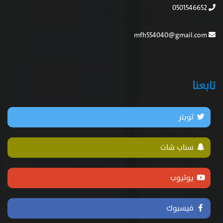
0501546652
mfh554040@gmail.com
تابعنا
تويتر
سناب شات
يوتيوب
فيسبوك