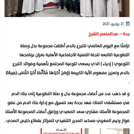
21 يونيو، 2021
جدة – عبدالمنعم الشيخ
تزامنًا مع اليوم العالمي للتبرع بالدم أطلقت مجموعة بذل وصلة
التطوعية التابعه للجنة التمنية الاجتماعية الأهلية بغران برنامجها
التوعوي ( إحياء ) الذي يسعى لتوعية المجتمع بأهمية وفوائد التبرع
بالدم وتعزيز مفهوم الآية الكريمة (وَمَنْ أَحْيَاهَا فَكَأَنَّمَا أَحْيَا النَّاسَ جَمِيعًا)
.
و قد ذهب عدد من أعضاء مجموعة بذل و صلة التطوعية إلى بنك الدم
في مستشفى الملك فهد بجدة بعد تنسيق مع إدارة بنك الدم من عضو
المجموعة الأستاذ مشاري سعد المعبدي ورافق أعضاء المجموعة الأستاذ
فواز رحيم المغربي مساعد المدير التنفيذي للمراكز بقطاع خليص الصحي .