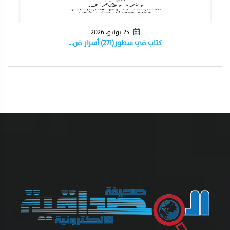
25 يوليو، 2026
كتاب في سطور(٢٧١) أسرار فن…