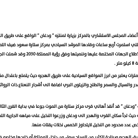
ضاء المجلس الاستشاري بالمركز بزيارة لمنتزه ” ودغان ” الواقع على طريق ال
 التي استمرت أربع ساعات وقادها المرشد السياحي بمركز ستارة سعود ضيف الله
السلمي كان الهدف منها اكتشاف الأماكن السياحية بالمركز لاطلاع الجهات المختصة عليها وتنميتها وفق رؤية ا
 .
رات يعتبر من ابرز المواقع السياحية على طريق الهجره حيث يتمتع باعتدال من
ر والسيال والسمر والطلح والزيتون البري اضافة الى أشجار النعناع ذات الروائ
“ودغان ” قد أنقذ أهالي قرى مركز ستارة من الموت جوعا في بداية القرن الثا
 حيث لجأ سكان القرى والهجر الى ودغان وزرعوا النخيل على مياهه الجارية الت
 عدد محدود من النخيل لايتحاوز الخمس نخلات يقتات منها.
 الهجره ويرتادة الكثير من السياح سواء من داخل المملكة أو خارجها وخاصه