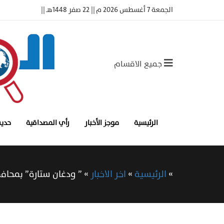
الجمعة 7 أغسطس 2026 م || 22 صفر 1448هـ ||
جميع الاقسام
الرئيسية
موجز الأخبار
رأي المصداقية
حديث
»
الرئيسية
»
اخر الاخبار
»
” ودغان ستارة” بمحا