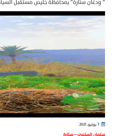
” ودغان ستارة” بمحافظة خليص مستقبل السيا
7 يونيو، 2021
سلمان السلمي – ستارة