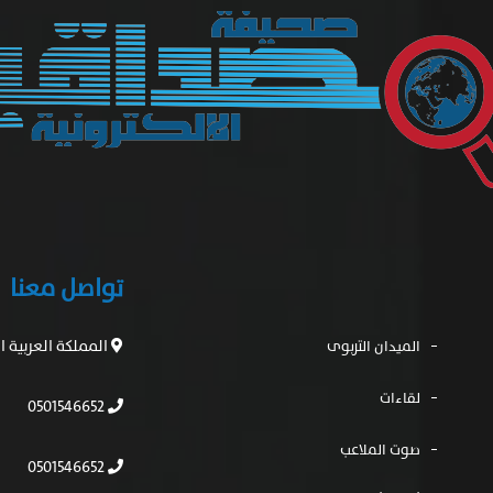
تواصل معنا
المملكة العربية 
الميدان التربوى
لقاءات
0501546652
صوت الملاعب
0501546652