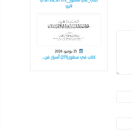
كتاب_في سطور_٢٧٢ الدعاء الذي
لايرد
25 يوليو، 2026
كتاب في سطور(٢٧١) أسرار فن…