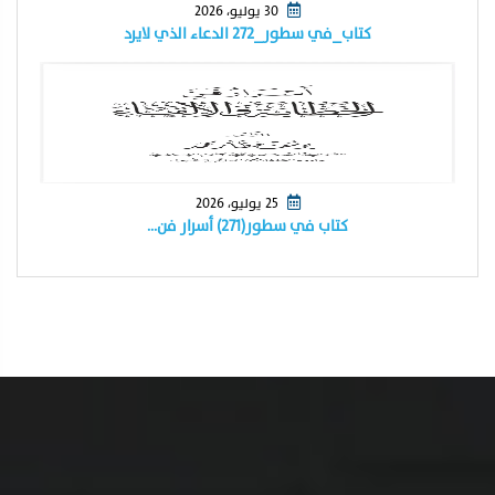
30 يوليو، 2026
كتاب_في سطور_٢٧٢ الدعاء الذي لايرد
25 يوليو، 2026
كتاب في سطور(٢٧١) أسرار فن…