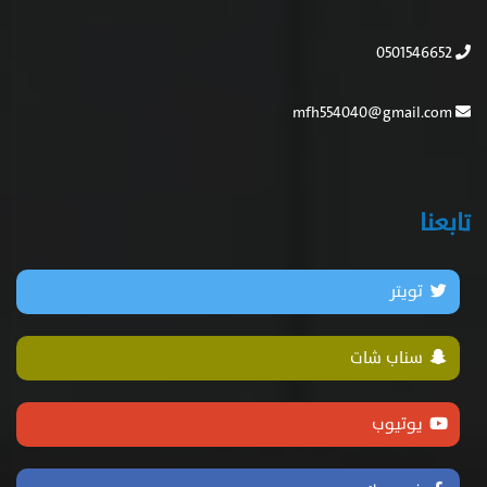
0501546652
mfh554040@gmail.com
تابعنا
تويتر
سناب شات
يوتيوب