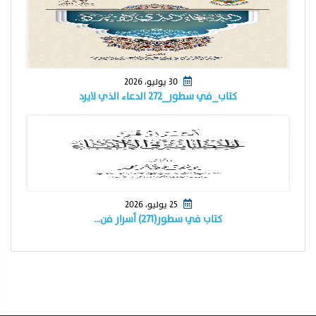
30 يوليو، 2026
كتاب_في سطور_٢٧٢ الدعاء الذي لايرد
25 يوليو، 2026
كتاب في سطور(٢٧١) أسرار فن…