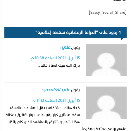
[Sassy_Social_Share]
4 ردود على “الدراما الرمضانية سقطة إعلامية”
علي
يقول
:
15 أبريل، 2021 الساعة 10:38 م
بارك الله فيك استاذ خالد ..
علي الغامدي
يقول
:
15 أبريل، 2021 الساعة 11:12 م
فعلا هناك استخفاف بعقل المشاهد وللاسف
سقط ممثلين كبار بقبولهم ادوار لاىتليق بمكانة
هذا الشهر ولا تليق بالمشاهد الذي كان ينتظر
منهم برامج ممتعة ومفيدة