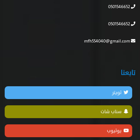
0501546652
0501546652
mfh554040@gmail.com
تابعنا
تويتر
سناب شات
يوتيوب