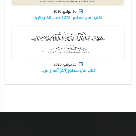
30 يوليو، 2026
كتاب_في سطور_٢٧٢ الدعاء الذي لايرد
25 يوليو، 2026
كتاب في سطور(٢٧١) أسرار فن…