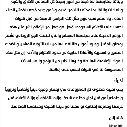
وبناتنا بمتابعتها لما فيها من أمور بعيدة كل البعد عن الأخلاق والقيم
والعادات والتقاليد لمجتمعنا لا من قديم ولا من جديد فهي تخدش الحياء
العام ، ولا نعلم سبب عرض مثل تلك البرامج التافهة من قبل قنوات
تحسب على الإعلام السعودي فهل هو جهل من الإعلام نشر مثل هذه
البرامج الدخيلة على مجتمعنا المسلم والتي تنتهك الجو الروحاني لشهر
رمضان الفضيل وصرف أموال طائلة عليها من باب الترفيه المشين والضحك
المهين والسخرية والألفاظ الخارجة عن حدود الاحترام والأدب ، إن مثل هذه
المواد الإعلامية الهابطة وغيرها الكثير من البرامج والمسلسلات
المدسوسة لنا في قنوات تحسب على إعلامنا.
أخيراً :
يجب تقييم محتوى كل المعروضات في رمضان وغيره دينياً وثقافياً وتربوياً
وإجتماعياً من قبل لجان مختصه تابعة لوزاره الثقافه أو وزارة الإعلام قبل
عرضها ومعرفة إمكانية توافقها مع ديننا الحنيف ومجتمعنا المحافظ
.
خالد زنان
@khzn1