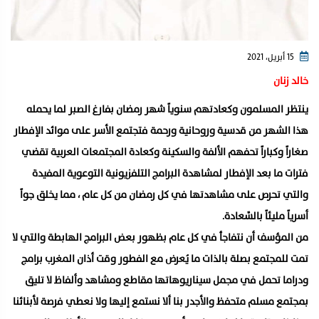
15 أبريل، 2021
خالد زنان
ينتظر المسلمون وكعادتهم سنوياً شهر رمضان بفارغ الصبر لما يحمله
هذا الشهر من قدسية وروحانية ورحمة فتجتمع الأسر على موائد الإفطار
صغاراً وكباراً تحفهم الألفة والسكينة وكعادة المجتمعات العربية تقضي
فترات ما بعد الإفطار لمشاهدة البرامج التلفزيونية التوعوية المفيدة
والتي تحرص على مشاهدتها في كل رمضان من كل عام ، مما يخلق جواً
أسرياً مليئاً بالسَّعادة.
من المؤسف أن نتفاجأ في كل عام بظهور بعض البرامج الهابطة والتي لا
تمت للمجتمع بصلة بالذات ما يُعرض مع الفطور وقت أذان المغرب برامج
ودراما تحمل في مجمل سيناريوهاتها مقاطع ومشاهد وألفاظ لا تليق
بمجتمع مسلم متحفظ والأجدر بنا ألا نستمع إليها ولا نعطي فرصة لأبنائنا