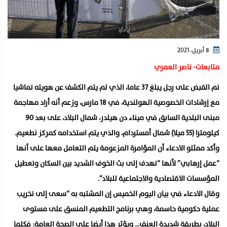
8 أبريل، 2021
متابعات- ناصر العمري
تم القبض على رجل يبلغ 37 عاما، الذي لم يتم الكشف عن هويته تماشيا
مع إرشادات الخصوصية الهولندية، في 18 مارس، وزعم أنه أراد مهاجمة
مبنى البلدية السابق في ميناء دن هيلدر، شمال البلاد، على بعد 90
كيلومترا (55 ميلا) شمال أمستردام، والذي يتم استخدامه كمركز تطعيم.
وأكد ممثلو الادعاء أن المؤامرة المزعومة يتم التعامل معها على أنها
“عمل إرهابي” لأنها “تهدف إلى بث الخوف الشديد بين السكان وتعطيل
المؤسسات الاقتصادية والاجتماعية للبلاد”.
وقال الادعاء في بيان اليوم الخميس إن المشتبه به “سعى إلى تخريب
عملية حكومية حاسمة، وهي برنامج التطعيم المنسق على مستوى
البلاد، بطريقة شديدة العنف… ويؤثر هذا أيضا على الصحة العامة: فكلما