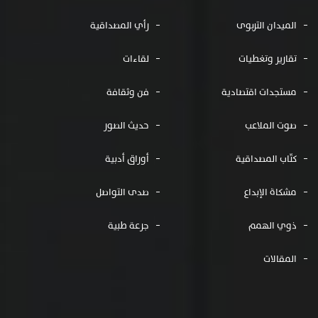
الميدان التربوى
رأي المصداقية
تقارير وتغطيات
لقاءات
مستجدات اقتصادية
فن وثقافة
صوت الملاعب
حديث الصور
كتّاب المصداقية
أوراق أدبية
مشكاة الإبداع
صدى التواصل
ذوي الهمم
جرعة طبية
المقالات