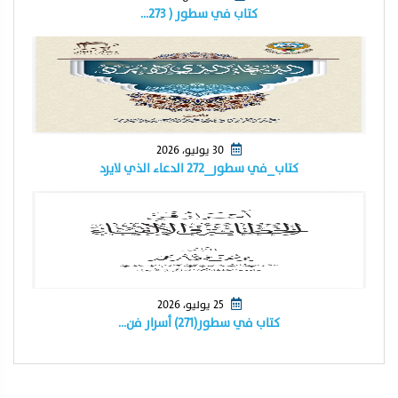
كتاب في سطور ( ٢٧٣…
30 يوليو، 2026
كتاب_في سطور_٢٧٢ الدعاء الذي لايرد
25 يوليو، 2026
كتاب في سطور(٢٧١) أسرار فن…