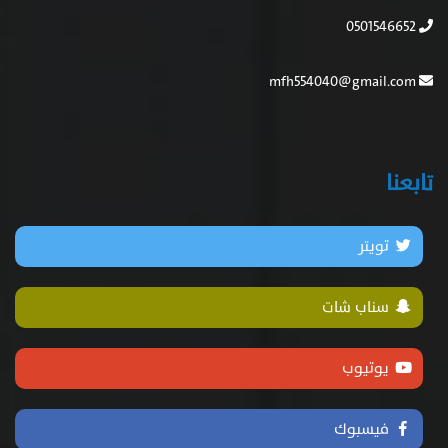
0501546652
mfh554040@gmail.com
تابعنا
تويتر
سناب شات
يوتيوب
فيسبوك