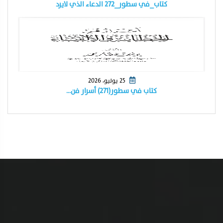
كتاب_في سطور_٢٧٢ الدعاء الذي لايرد
25 يوليو، 2026
كتاب في سطور(٢٧١) أسرار فن…