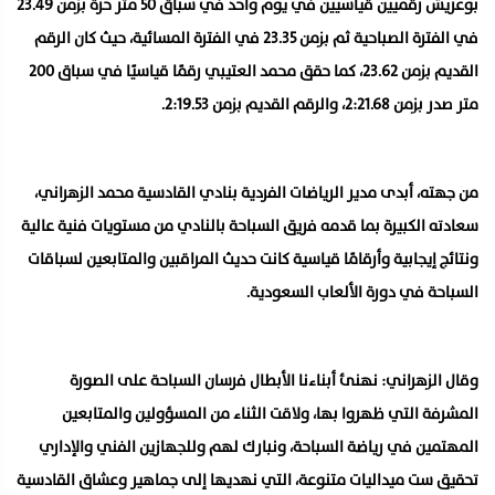
بوعريش رقميين قياسيين في يوم واحد في سباق 50 متر حرة بزمن 23.49
في الفترة الصباحية ثم بزمن 23.35 في الفترة المسائية، حيث كان الرقم
القديم بزمن 23.62، كما حقق محمد العتيبي رقمًا قياسيًا في سباق 200
متر صدر بزمن 2:21.68، والرقم القديم بزمن 2:19.53.
من جهته، أبدى مدير الرياضات الفردية بنادي القادسية محمد الزهراني،
سعادته الكبيرة بما قدمه فريق السباحة بالنادي من مستويات فنية عالية
ونتائج إيجابية وأرقامًا قياسية كانت حديث المراقبين والمتابعين لسباقات
السباحة في دورة الألعاب السعودية.
وقال الزهراني: نهنئ أبناءنا الأبطال فرسان السباحة على الصورة
المشرفة التي ظهروا بها، ولاقت الثناء من المسؤولين والمتابعين
المهتمين في رياضة السباحة، ونبارك لهم وللجهازين الفني والإداري
تحقيق ست ميداليات متنوعة، التي نهديها إلى جماهير وعشاق القادسية