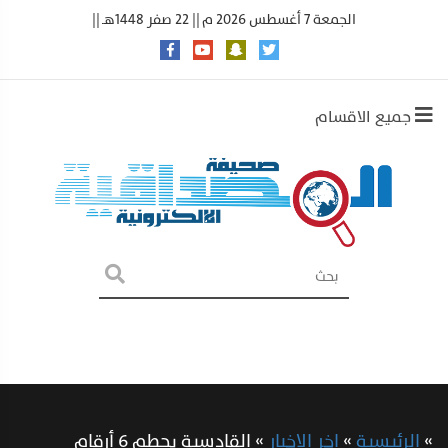
الجمعة 7 أغسطس 2026 م || 22 صفر 1448هـ ||
جميع الاقسام
»
الرئيسية
»
اخر الاخبار
»
القادسية يحطم 6 أرقام