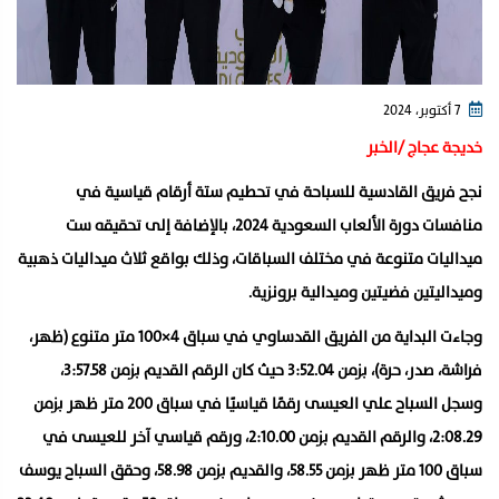
7 أكتوبر، 2024
خديجة عجاج /الخبر
نجح فريق القادسية للسباحة في تحطيم ستة أرقام قياسية في
منافسات دورة الألعاب السعودية 2024، بالإضافة إلى تحقيقه ست
ميداليات متنوعة في مختلف السباقات، وذلك بواقع ثلاث ميداليات ذهبية
وميداليتين فضيتين وميدالية برونزية.
وجاءت البداية من الفريق القدساوي في سباق 4×100 متر متنوع (ظهر،
فراشة، صدر، حرة)، بزمن 3:52.04 حيث كان الرقم القديم بزمن 3:57.58،
وسجل السباح علي العيسى رقمًا قياسيًا في سباق 200 متر ظهر بزمن
2:08.29، والرقم القديم بزمن 2:10.00، ورقم قياسي آخر للعيسى في
سباق 100 متر ظهر بزمن 58.55، والقديم بزمن 58.98، وحقق السباح يوسف