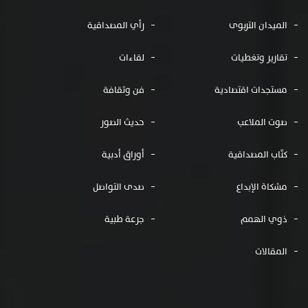
الميدان التربوى
رأي المصداقية
تقارير وتغطيات
لقاءات
مستجدات اقتصادية
فن وثقافة
صوت الملاعب
حديث الصور
كتّاب المصداقية
أوراق أدبية
مشكاة الإبداع
صدى التواصل
ذوي الهمم
جرعة طبية
المقالات