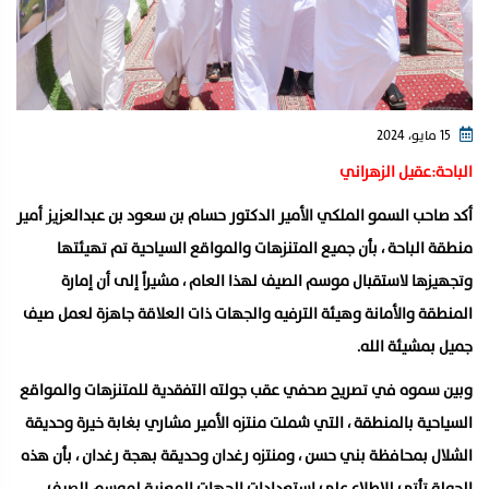
15 مايو، 2024
الباحة:عقيل الزهراني
أكد صاحب السمو الملكي الأمير الدكتور حسام بن سعود بن عبدالعزيز أمير
منطقة الباحة ، بأن جميع المتنزهات والمواقع السياحية تم تهيئتها
وتجهيزها لاستقبال موسم الصيف لهذا العام ، مشيراً إلى أن إمارة
المنطقة والأمانة وهيئة الترفيه والجهات ذات العلاقة جاهزة لعمل صيف
جميل بمشيئة الله.
وبين سموه في تصريح صحفي عقب جولته التفقدية للمتنزهات والمواقع
السياحية بالمنطقة ، التي شملت منتزه الأمير مشاري بغابة خيرة وحديقة
الشلال بمحافظة بني حسن ، ومنتزه رغدان وحديقة بهجة رغدان ، بأن هذه
الجولة تأتي للاطلاع على استعدادات الجهات المعنية لموسم الصيف