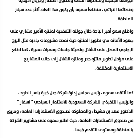
أجواءها الجميلة ومناظرها الخلابة وهطول الأمطار وجريان الأودية
وغطائها النباتي ، متطلعاً سموه بأن يكون هذا العام أكثر عدد سياح
للمنطقة .
واطلع سمو أمير الباحة خلال جولته التفقدية لمنتزه الأمير مشاري على
جهود الأمانة في تطوير المنتزه حيث نفذت مشروعات جاذبة مثل البرج
الزجاجي المطل على الشلال وتهيئة جلسات وممرات مميزة ، كما اطلع
على مراحل تطوير منتزه جدر ومنتزه الشلال إلى جانب المشاريع
الاستثمارية المختلفة .
كما ألتقى سموه ، رئيس مجلس إدارة شركة جبل خيرة ياسر الداود ،
والرئيس التنفيذي للشركة السعودية للاستثمار السياحي ” اسفار ”
الدكتور فهد بن مشيط ، والمملوكة لصندوق الاستثمارات العامة ، وفريق
من صندوق الاستثمارات العامة ، حيث اطلع سموه على مشاريع الشركة
بالمنطقة ومستوى التقدم فيها .