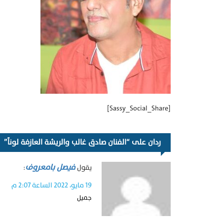
[Sassy_Social_Share]
ردان على “الفنان صادق غالب والريشة العازفة لوناً”
فيصل بامعروف
يقول
:
19 مايو، 2022 الساعة 2:07 م
جميل