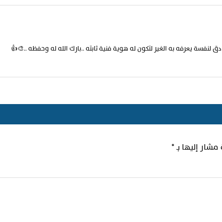
لنفسة يعرفه به الغير لتكون له هوية فنية ثابته ..بارك الله له وحفظه ..🎨👍
 مشار إليها بـ
*