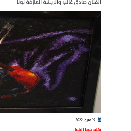
الفنان صادق غالب والريشة العازفة لوناً
19 مايو، 2022
بقلم مها زغلول