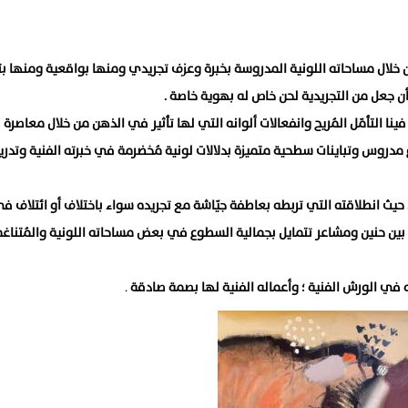
 خلال مساحاته اللونية المدروسة بخبرة وعزف تجريدي ومنها بواقعية ومنها بت
ن جعل من التجريدية لحن خاص له بهوية خاصة .
نا التأمّل المُريح وانفعالات ألوانه التي لها تأثير في الذهن من خلال معاصرة
دروس وتباينات سطحية متميزة بدلالات لونية مُخضرمة في خبرته الفنية وتدري
حيث انطلاقته التي تربطه بعاطفة جيّاشة مع تجريده سواء باختلاف أو ائتلاف ف
بين حنين ومشاعر تتمايل بجمالية السطوع في بعض مساحاته اللونية والمُتناغ
 في الورش الفنية ؛ وأعماله الفنية لها بصمة صادقة
.