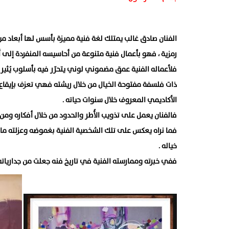
الفنان صادق غالب يمتلك لغة فنية مميزة بأسس لها أبعاد من
رمزية ، فهو بأعمال فنية متنوعة من أحاسيسه المنفردة إلى أ
فلأعماله الفنية عمق مضموني لوني يتحرّر فيه بأسلوب يُثير في
ذات فلسفة مفتوحة الخيال من خلال ريشته فهي تعزف بإيقاع م
الأكاديمي المعروف خلال سنوات حياته .
فالفنان يعمل على تذويب الأُطر والحدود من خلال أفكاره ومن 
فما نراه يعكس على تلك الشخصية الفنية بغموضه وعزلته ما 
خياله .
ففي خبرته وممارسته الفنية في تاريخ فنه جعلت من جدارياته