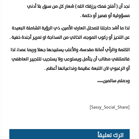
نجد أن ( أفتح فمك يرزقك الله ) شعار كل من سبق بلا أدني
مسؤولية أو ضمير أو حكمة .
لذا ما أشد حاجتنا للمحلل العارف الأمين، ذي الرؤية الشاملة البعيدة
عن التحيز أو ركوب الموجه، الخالي من السذاجة او تمرير أجندة خفية .
الكلمة والرأي أمانة مقدسة، والأغلب يستبيحها جهلا وربما عمدا، لذا
فالمتلقي مطالب أن يتأمل ويستوعب ولا يستجيب للتجيير العاطفي
أو الرغبوي لان التبعة عظيمة وتداعياتها أعظم .
ودمتم سالمين،،،،،،
[Sassy_Social_Share]
اترك تعليقاً