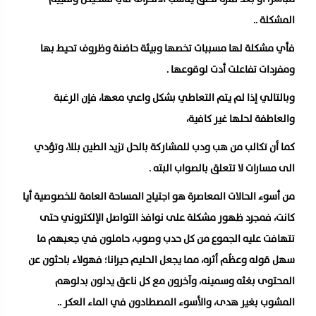
المشكلة ..
فأي مشكلة لها مسببات تخصها وبيئة حاضنة وظروف تحيط بها
ومفردات تفاعلت أدت لوقوعها .
وبالتالي إذا لم يتم التعاطي بشكل واعي معها، فإن الرغبة
والعاطفة لحلها غير كافية،
كما أن تكالب من هب ودب للمشاركة بالحل تزيد الطين بللا، وتؤدي
الى مسارات لا تتعلق بالصواب البته .
من أسوء الحالات المعاصرة هو اجتياح المساحة العامة للخصوصية أيا
كانت، فمجرد ظهور مشكلة على نوافذ التواصل الإلكتروني حتى
تتهافت عليه الجموع من كل حدب وصوب، حاملون في جعبهم ما
سهل قوله وعظُم أثره، مما يجعل الحليم حيرانا؛ فهولاء باحثون عن
المحتوى بغثه وسمينه، وآخرون مع كل ناعق يدلون بدلوهم
المشوب بغير هدى، والأسوء المصطادون في الماء العكر ..