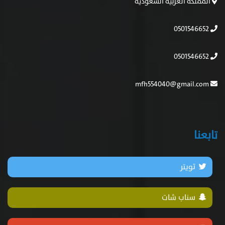
المملكة العربية السعودية
0501546652
0501546652
mfh554040@gmail.com
تابعنا
تويتر
سناب شات