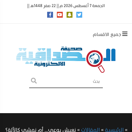
الجمعة 7 أغسطس 2026 م || 22 صفر 1448هـ ||
جميع الاقسام
»
الرئيسية
»
المقالات
»
نعيش بوعي… أم نمشي كالآلة؟