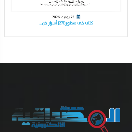
25 يوليو، 2026
كتاب في سطور(٢٧١) أسرار فن…