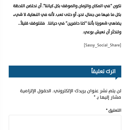
نكون “في المكان والزمان والموقف بكل كياننا”. أن نحتضن اللحظة
بكل ما فيها من جمال، تحدٍ، أو حتى تعب. لأنه في النهاية، لا شيء
يضاهي شعورنا بأننا “كنا حاضرين” في حياتنا. فلنتوقف قليلاً…
ولنختَر أن نعيش بوعي.
[Sassy_Social_Share]
اترك تعليقاً
لن يتم نشر عنوان بريدك الإلكتروني.
الحقول الإلزامية
مشار إليها بـ
*
التعليق
*