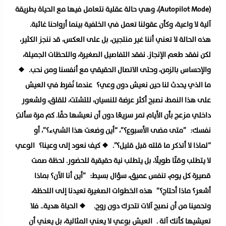
(Autopilot Mode)، وهي حالة عقلية نتعامل فيها مع الحياة بطريقة
آلية لا واعية، وكأن عقولنا تعمل في الخلفية بينما أرواحنا غائبة.
هذه الحالة لا تعني أننا غير منتجين، بل على العكس، قد ننجز الكثير،
لكن نفقد طعم الإنجاز. نفقد التفاصيل الصغيرة، واللحظات الجميلة،
والإحساس بالزمن، وحتى الاتصال الحقيقي مع أنفسنا ومن نحب. ❖
ما الذي يحدث لنا حين نعيش دون وعي؟ عندما نُفرط في العيش
على هذا النمط، نصبح أكثر عرضة للنسيان، للتشتت، للقلق، ولشعور
داخلي مزعج بأن الأيام تمر سريعًا دون أن نعيشها حقًا. كم مرة سألتِ
نفسك: ”متى مضى الأسبوع؟”، “أين وضعت هذا الشيء؟”، أو
“لماذا لا أتذكر ما قلته قبل قليل؟”. ❖ كيف نعود إلى وعينا؟ الوعي
لا يتطلب وقتًا طويلًا، بل يتطلب نية حقيقية للحضور. لحظة صمت
قصيرة كل يوم، تنفس عميق، سؤال بسيط: ”أين أنا الآن؟ بماذا
أشعر؟ ماذا أحتاج؟” هذه الخطوات الصغيرة تعيدنا إلى اللحظة،
وتحمينا من أن نصبح آلات تتحرك دون روح. ❖ الحياة هدية.. فلا
تعيشيها كأنك آلة . العيش بوعي لا يعني المثالية، بل يعني أن