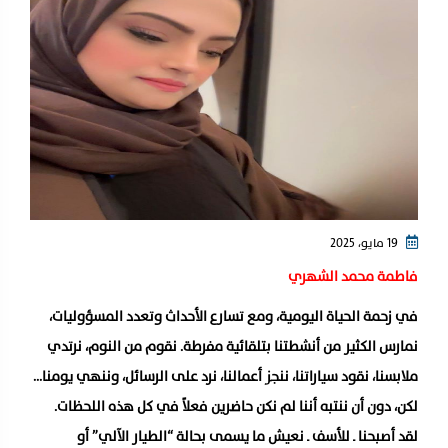
19 مايو، 2025
فاطمة محمد الشهري
‎في زحمة الحياة اليومية، ومع تسارع الأحداث وتعدد المسؤوليات،
نمارس الكثير من أنشطتنا بتلقائية مفرطة. نقوم من النوم، نرتدي
ملابسنا، نقود سياراتنا، ننجز أعمالنا، نرد على الرسائل، وننهي يومنا…
لكن، دون أن ننتبه أننا لم نكن حاضرين فعلاً في كل هذه اللحظات.
لقد أصبحنا ـ للأسف ـ نعيش ما يسمى بحالة “الطيار الآلي” أو