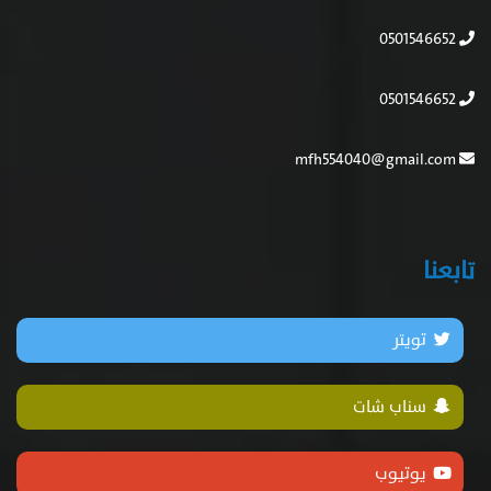
0501546652
0501546652
mfh554040@gmail.com
تابعنا
تويتر
سناب شات
يوتيوب