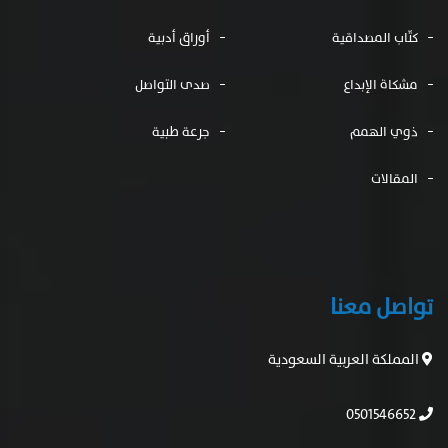
تواصل معنا
المملكة العربية السعودية
0501546652
0501546652
mfh554040@gmail.com
تابعنا
تويتر