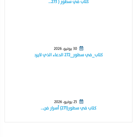
كتاب في سطور ( ٢٧٣…
30 يوليو، 2026
كتاب_في سطور_٢٧٢ الدعاء الذي لايرد
25 يوليو، 2026
كتاب في سطور(٢٧١) أسرار فن…