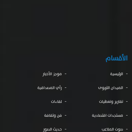
الميدان التربوى
رأي المصداقية
تقارير وتغطيات
لقاءات
مستجدات اقتصادية
فن وثقافة
صوت الملاعب
حديث الصور
كتّاب المصداقية
أوراق أدبية
مشكاة الإبداع
صدى التواصل
ذوي الهمم
جرعة طبية
المقالات