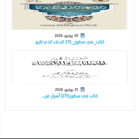
30 يوليو، 2026
كتاب_في سطور_٢٧٢ الدعاء الذي لايرد
25 يوليو، 2026
كتاب في سطور(٢٧١) أسرار فن…