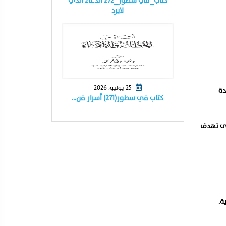
كتاب_في سطور_٢٧٢ الدعاء الذي
لايرد
25 يوليو، 2026
دة
كتاب في سطور(٢٧١) أسرار فن…
لة المدى تهدف
ة.