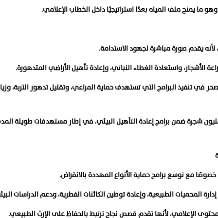
وهو ما يمنح ملف المياه بعدًا استراتيجيًا داخل الخطاب الإعلامي.
 لأنه يقدم صورة مباشرة لجهود الاستدامة.
ة الأشجار، واستعادة الغطاء النباتي، وإعادة تأهيل الأراضي المتدهورة.
صحر في تنفيذ البرامج التي تستهدف حماية المراعي، وتقليل تدهور التربة، وزيا
ير البيانات إلى أن المملكة نجحت في زراعة أكثر من 159 مليون شجرة ضمن برامج إعادة التأهيل البيئي، في إطار مستهدفات طوي
ة
، خصوصًا مع توسع برامج حماية الأنواع المهددة بالانقراض.
دارة المحميات الطبيعية، وإعادة توطين الكائنات الفطرية، ودعم الدراسات البيئي
لمحتوى الإعلامي، لأنها تقدم قصص نجاح ترتبط بالحفاظ على الإرث الطبيعي.