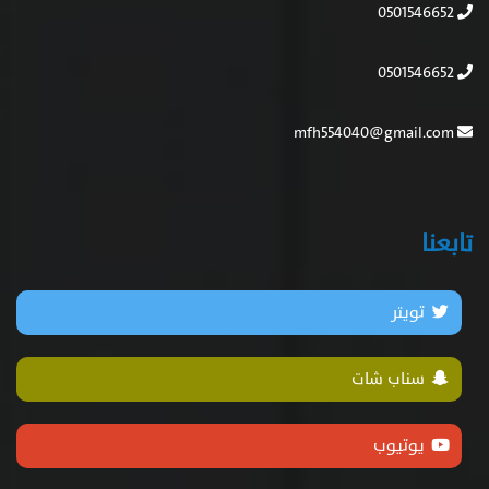
0501546652
0501546652
mfh554040@gmail.com
تابعنا
تويتر
سناب شات
يوتيوب