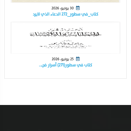
30 يوليو، 2026
كتاب_في سطور_٢٧٢ الدعاء الذي لايرد
25 يوليو، 2026
كتاب في سطور(٢٧١) أسرار فن…