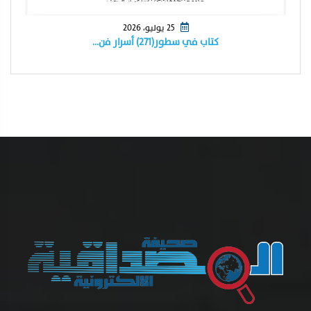
25 يوليو، 2026
كتاب في سطور(٢٧١) أسرار فن…