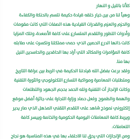
كلأنا بالليل و النهار
وهيأ لنا من بين خيار خلقه قيادة حكيمة تتسم بالحنكة والكفاءة
والحزم والعزم والقدرات القيادية هذه الصفات التي كانت مقومات
وأدوات التطور والتقدم المتسارع على كافة الأصعدة، وتلك المزايا
كانت ذاتها الدرع الحصين الذي حمى مملكتنا وتكسرت على صلابته
كافة المؤامرات والمكائد التي أراد بها الحاقدين والحاسدين النيل
بها منا.
ولقد برعت بفضل الله قيادتنا الحكيمة في الربط بين عراقة التاريخ
ومتطلبات المعاصرة ومواكبة التسارع التكنولوجي والثورة التقنية
وكانت الإنجاز آت التقنية ولله الحمد بحجم الجهود والتطلعات
والهمة والطموح ولعل حصاد وزارة التجارة على جائزة أفضل موقع
إلكتروني نموذج شاهد على التقدم التقني المذهل الذي صار يدير
ويربط كافة المعاملات اليومية الحكومية والخاصة وييسر كافة
التعاملات.
ومن الإنجازات التي يحق لنا الاحتفاء بها في هذه المناسبة هو نجاح