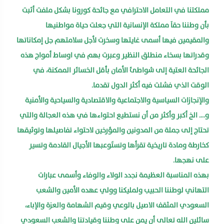
مملكتنا في التعامل الاحترافي مع جائحة كورونا بشكل ملفت أثبت
بأن وطننا حقاَ مملكة الإنسانية التي جعلت حياة مواطنيها
والمقيمين فيها أسمى غايتها وسخرت لأجل سلامتهم جل إمكاناتها
وقدراتها بسخاء منطلق النظير وعبرت بهم في اوساط أمواج هذه
الجائحة العتية إلى شواطئ الأمان بأقل الخسائر الممكنة، في
الوقت الذي فشلت فيه أكثر الدول تقدما.
والإنجازات السياسية والاجتماعية والاقتصادية والسياحية والأمنية
و…. الخ أكبر وأكثر من أن نستطيع احتواءها في هذه العجالة والتي
تحتاج إلى جملة من المدونين والمؤرخين لاحتواء تفاصيلها وتوثيقها
كخارطة ومادة تاريخية تقرأها وتستَوعبها الأجيال القادمة وتسير
على نهجها.
بهذه المناسبة العظيمة نجدد الولاء والوفاء وأسمى عبارات
التهاني لوطننا الحبيب ولمليكنا وولي عهده الأمين والشعب
السعودي المثقف الاصيل بالوعي وقيم الشهامة والعزة والإباء،
سائلين الله تعالى أن يمن على وطننا وقيادتنا والشعب السعودي