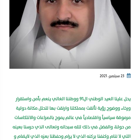
23 سبتمبر، 2021
يحل علينا العيد الوطني ال٩١ ووطننا الغالي ينعم بأمن واستقرار
ورخاء ووضوح رؤية تألقت بمملكتنا وارتقت بها لتحتل مكانة دولية
مرموقة سياسياً واقتصادياً في عالم يموج بالصراعات والانتكاسات
من حولنا، والفضل في ذلك للله سبحانه وتعالى الذي حرسنا بعينه
التي لا تنام وكنفنا بركنه الذي لا يرام وحفظنا بعزه الذي لايضام و