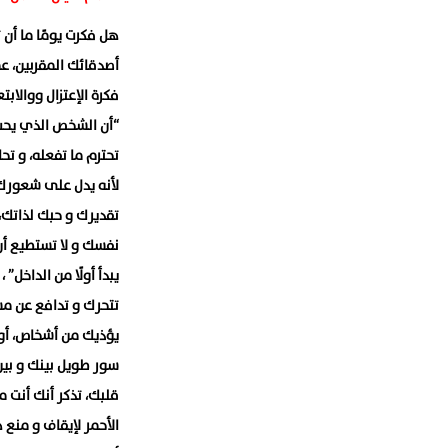
هل فكرت يومًا ما أن 
أصدقائك المقربين، ع
فكرة الإعتزال ووالابت
“أن الشخص الذي يحب 
تحترم ما تفعله، و ت
لأنه يدل على شعورك ب
تقديرك و حبك لذاتك، 
نفسك و لا تستطيع أن 
يبدأ أولًا من الداخل
تتحرك و تدافع عن مش
يؤذيك من أشخاص، أو 
سور طويل بينك و بين 
قلبك، تذكر أنك أنت 
الأحمر لإيقاف و منع ه