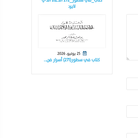
كتاب_في سطور_٢٧٢ الدعاء الذي
لايرد
25 يوليو، 2026
كتاب في سطور(٢٧١) أسرار فن…