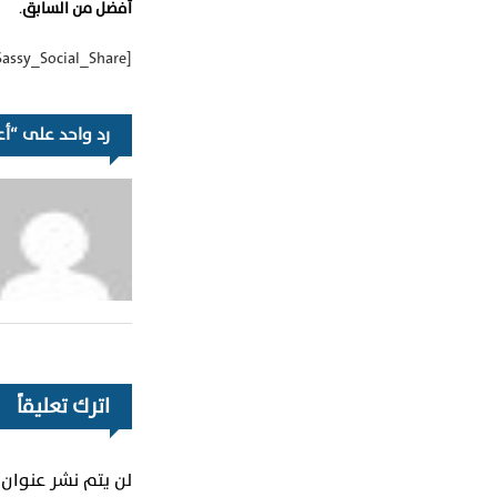
أفضل من السابق
.
[Sassy_Social_Share]
رد واحد على “أع
اترك تعليقاً
لن يتم نشر عنوان ب