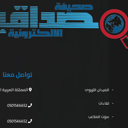
تواصل معنا
المملكة العربية 
الميدان التربوى
لقاءات
0501546652
صوت الملاعب
0501546652