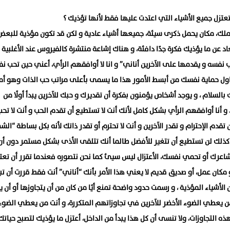
تعتزل جميع الأشياء التي اعتدت عليها فقط لأنها تؤذيك ؟
ملك، مكان يحمل ذكرى سيئة، جميعها أشياء عادية و لكن قد تكون مؤذية للبعض
عاد عن ما يؤذيك فكرة جدًا دافئة، و هناك إشاعة منتشرة كالفيروس عند الأغلبية 
نفسه و يقدمها على الآخرين أناني” و انا لا أوافقهم الرأي، أعني حين تحب ن
حاول حماية نفسك من أبسط الأمور هذا ما يسمى بأعلى مراتب حب الذات وهو أمر
السلام ، و يوجد أشخاص يؤمنون بفكرة أن تقديرك و حبك للآخرين يبدأ أولًا من
و أنا أوافقهم الرأي بشكل كامل لأنك أنت لا تستطيع أن تقدم الحب و أنت لا تحب
تقدم الإحترام و تقدر الآخرين و أنت لا تحترم أو تقدر ذاتك لأنه بكل بساطة “ال
” ، كذلك لن تستطيع أن تتغير للأفضل طالما أنك تتلقى الأذى بشكل مستمر دون أن
اعرك أو تحمي نفسك، الأعتزال ليس سيئ كما نحن نتصوره فعندما تقرر أن تعتز
مكان عمل، أو صديق قديم لا يعني هذا الأمر بأنك “أناني” أنت فقط قررت أن ت
الأشياء المؤذية ، و رسمت حدود واضحة تمنع أيًا من كان من أن يتجاوزها أو أن 
من يعطي الضوء الأخضر للآخرين في تجاوزاتهم المتكررة، و أنت من يعطي الضوء
ذه التجاوزات، ولا تنسى أن كل هذا يبدأ من الداخل، أعتزل ما يؤذيك لتصبح حياتك