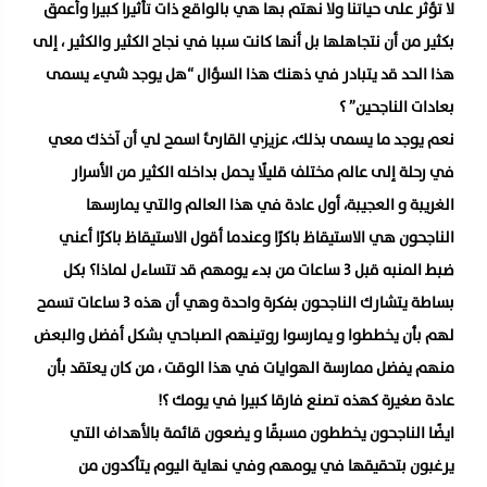
لا تؤثر على حياتنا ولا نهتم بها هي بالواقع ذات تأثيرا كبيرا وأعمق
بكثير من أن نتجاهلها بل أنها كانت سببا في نجاح الكثير والكثير ، إلى
هذا الحد قد يتبادر في ذهنك هذا السؤال “هل يوجد شيء يسمى
بعادات الناجحين” ؟
نعم يوجد ما يسمى بذلك، عزيزي القارئ اسمح لي أن آخذك معي
في رحلة إلى عالم مختلف قليلًا يحمل بداخله الكثير من الأسرار
الغريبة و العجيبة، أول عادة في هذا العالم والتي يمارسها
الناجحون هي الاستيقاظ باكرًا وعندما أقول الاستيقاظ باكرًا أعني
ضبط المنبه قبل ٣ ساعات من بدء يومهم قد تتساءل لماذا؟ بكل
بساطة يتشارك الناجحون بفكرة واحدة وهي أن هذه ٣ ساعات تسمح
لهم بأن يخططوا و يمارسوا روتينهم الصباحي بشكل أفضل والبعض
منهم يفضل ممارسة الهوايات في هذا الوقت ، من كان يعتقد بأن
عادة صغيرة كهذه تصنع فارقا كبيرا في يومك ؟!
ايضًا الناجحون يخططون مسبقًا و يضعون قائمة بالأهداف التي
يرغبون بتحقيقها في يومهم وفي نهاية اليوم يتأكدون من