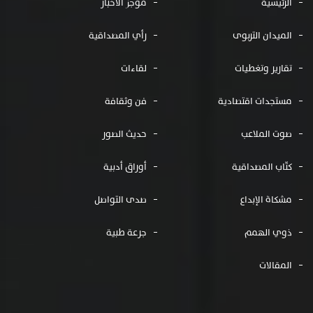
الرئيسية
موجز الأخبار
الميدان التربوى
رأي المصداقية
تقارير وتغطيات
لقاءات
مستجدات اقتصادية
فن وثقافة
صوت الملاعب
حديث الصور
كتّاب المصداقية
أوراق أدبية
مشكاة الإبداع
صدى التواصل
ذوي الهمم
جرعة طبية
المقالات