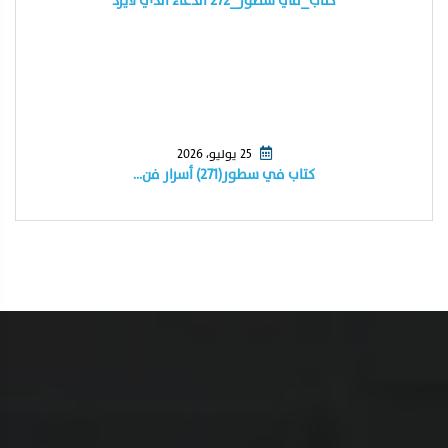
كتاب_في سطور_٢٧٢ الدعاء الذي لايرد
25 يوليو، 2026
كتاب في سطور(٢٧١) أسرار فن…