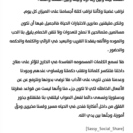
نراقب غضبنا وكأننا تراقب كتلة أجسامنا على الميزان كل يوم.
ولنكن متيقنين صابرين لاختبارات الحياة فالجميل فيها أن نكون
مسالمين متصالحين لا نصلح للعدوات ولا نتقن الخصام يليق بنا الحب
والموده والألفه يفقدنا القريب والبعيد في الرائي والكلمة والحكمه
والحضور ،
فلا نسمع الكلمات المسمومه الفاسدة في الخارج لتؤثر على صلاح
داخلنا فتنكسر كلماتنا وتقلب حكمتنا ويتساوى عندهم وجودنا
وعدمنا فنحن نتربى على الآداب فلا نرضى بدونها ونترفع عن عن
الأفعال الخاطئه لكي لا تكون جزء منا وأنها ليست من قواعد فطرتنا
ودستورنا ونسعى دائما لفعل الصواب ليلتقي بنا فلنقتلع جذور
القلق من داخل أفكارنا فنحن في الحياه مسير ولسنا مخيرين ودقَّ
أمورنا، وجلّها بين يدي الله.
[Sassy_Social_Share]