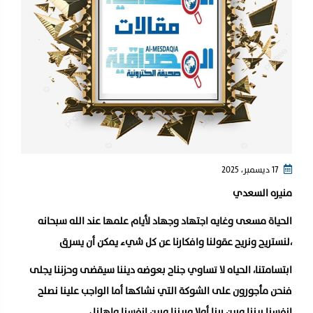
17 ديسمبر، 2025
منيره السعدي
الحياة مسعى وغايه اجتهاد وجهاد لأيام علمها عند الله سبحانه
،لنستريح ونريح عقولنا وافكارنا عن كل شيء يمكن أن يسرق
ابتسامتنا، الحياه لا تساوي جناح بعوضه ديننا سيقضى وحزننا يجلى
فنحن مأجورون على الشوكة التي نشاكها أما الواجب علينا نصلح
انفسنا بيننا وبين ربنا أولا وبيننا وبين انفسنا واهلنا ،