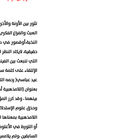
تثور بين الأونة والأ
العبث والفراغ الفكري
النخبة،أوقصور في صن
حقيقية، لايكاد النظر
التي تنبعث بين الفين
الإلتقاء على كلمة سوا
عيد عباسي( رحمه الله
بعنوان (اللامذهبية أ
بينهما ، وقد كرر الم
وحذق علوم الإستدلال
اللامذهبية بمعناها 
أو التورط في الأغلوطا
السابقين ،ولم يلامس