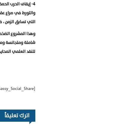
٤- إيقاف الحرب الح
والتورط في صراع عقيم
التي تسابق الزمن ، ف
وهذا المشروع الضخم 
شاملة ومتجانسة ومت
للنقد العلمي المحايد
[Sassy_Social_Share]
اترك تعليقاً