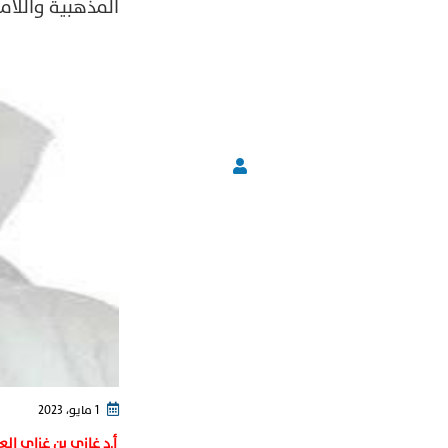
المذهبية واللام
1 مايو، 2023
أ.د غازي بن غزاي ال