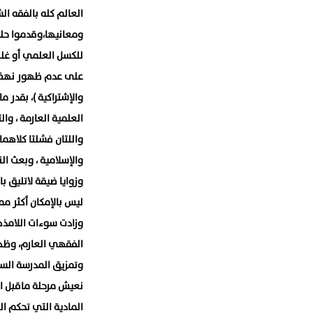
العالم كله بالفقه ال
ومعانيها،وقدموا حلول
للكسل العلمي أو غلبة 
على عدم ظهور نهضة ح
والإشتراكية )، بقدر
العلمية العارمة ، وال
واللتان فشلتا كلاهم
والإسلامية ، وبعث ا
ليس بالإمكان أكثر مما
وزادت سوءات اللامذه
الفقهي العارم، وظهو
وتمزيق المدرسة السل
نعيش مرحلة ماقبل الا
المادية التي تحكم ال