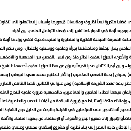
خرى قضايا متكررة تبعاً لظروف وملابسات ظهورها وأسباب إنبعاثها،والتي تتفاوت
، ووجود أزمة في الحوار،كما تشير إلى ضعف التواصل العلمي بين أفراد
اعة المعرفة المبدعة الفكرية والمتطورة والمتجددة،حيث تخفي وراءها أزمة ف
 الفاحص يصل لبحثها ومناقشتها بجرأة وعلمية ووسطية واعتدال ، ومن تلكم القض
ة والأخرى، الصراع العقيم الدائر منذ زمن ليس بالقصير، بين المذهبية واللامذهب
ء، وبين أيدينا كتابان صدرا قديماً يعبران عن هذا الصراع العقيم أحدهما :للشيخ
) بعنوان ( بدعة التعصب المذهبي ) والآخر للدكتور محمد سعيد البوطي ( رحمه ا
خطر بدعة تهدد الشريعة الإسلامية ) ومن عنواني الكتابين نلحظ التناقض الصارخ
ؤلفان فيهما اخطاء الماضين والمعاصرين، فالمذهبية ضرورة علمية للتدرج العلم
، وإمتلاك ملكة الإستنباط مع ضرورة السلامة من آفات التعصب والعنصرية،كما أ
الصحيح أنه لاتحجير على المؤهلين في القراءة والبحث عن الدليل دون الشذوذ 
ت،أوالإنجرار إلى مهيع البدع والأهواء، أو الإستغناء عن جهود العلماء والأئمة
 الباحثان حاجة العصر إلى بناء نظرية أو مشروع إسلامي فقهي وعلمي منظم