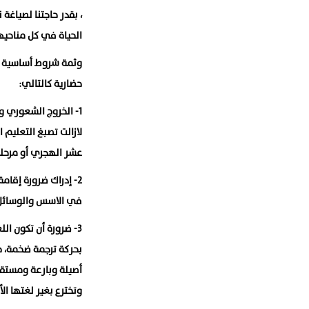
، بقدر حاجتنا لصياغ
الحياة في كل مناحيه
وثمة شروط أساسية لا
حضارية كالتالي:
١- الخروج الشعوري 
لازالت تصبغ التعليم 
عشر الهجري أو مرحلة 
٢- إدراك ضرورة إقام
في الاسس والوسائل وا
٣- ضرورة أن تكون الل
بحركة ترجمة ضخمة، 
أصيلة وبارعة ومستقل
وتخترع بغير لغتها الأ