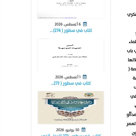
فكري
6 أغسطس، 2026
كتاب في سطور ( ٢٧٤) …
ماء
 باب
الها
ة (
1 أغسطس، 2026
ة
كتاب في سطور ( ٢٧٣…
ى
قي
داًأو
العصر
30 يوليو، 2026
لمسلمون