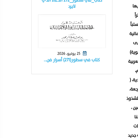
كتاب_في سطور_٢٧٢ الدعاء الذي
ها
لايرد
ً
لباً
الية
ضى
وية)
25 يوليو، 2026
كتاب في سطور(٢٧١) أسرار فن…
عربية
،
التقليدية، (
جعة،
لشذوذ
ن ،
ا
ات
 جديد