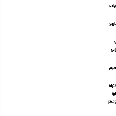
ولاب
ريع
ي
ابع
عظيم
ترنة
رة
تفكر