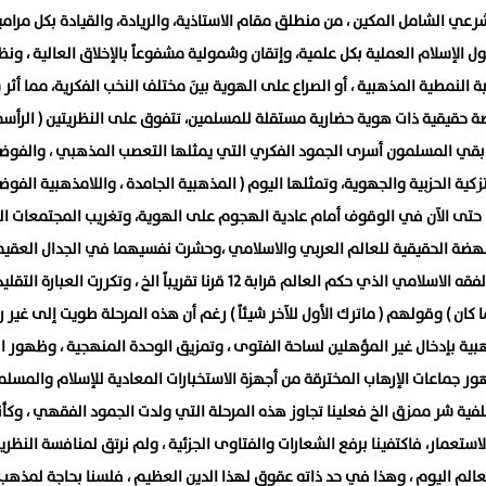
شرعي الشامل المكين ، من منطلق مقام الاستاذية، والريادة، والقيادة بكل مرامي
 الإسلام العملية بكل علمية، وإتقان وشمولية مشفوعاً بالإخلاق العالية ، ونظرا
النمطية المذهبية ، أو الصراع على الهوية بينَ مختلف النخب الفكرية، مما أثر س
قيقية ذات هوية حضارية مستقلة للمسلمين، تتفوق على النظريتين ( الرأسم
 مابقي المسلمون أسرى الجمود الفكري التي يمثلها التعصب المذهبي ، والفو
تزكية الحزبية والجهوية، وتمثلها اليوم ( المذهبية الجامدة ، واللامذهبية الفوض
ا حتى الآن في الوقوف أمام عادية الهجوم على الهوية، وتغريب المجتمعات ال
لنهضة الحقيقية للعالم العربي والاسلامي ،وحشرت نفسيهما في الجدال العقيم
وزوايا ضيقة لاتليق بالفقه الاسلامي الذي حكم العالم قرابة ١٢ قرنا تقريباً الخ ، وتكررت العبارة 
 كان ) وقولهم ( ماترك الأول للآخر شيئاً ) رغم أن هذه المرحلة طويت إلى غير ر
بية بإدخال غير المؤهلين لساحة الفتوى ، وتمزيق الوحدة المنهجية ، وظهور ا
ر جماعات الإرهاب المخترقة من أجهزة الاستخبارات المعادية للإسلام والمسلمي
فية شر ممزق الخ فعلينا تجاوز هذه المرحلة التي ولدت الجمود الفقهي ، وكأنن
ستعمار، فاكتفينا برفع الشعارات والفتاوى الجزئية ، ولم نرتق لمنافسة النظري
عالم اليوم ، وهذا في حد ذاته عقوق لهذا الدين العظيم ، فلسنا بحاجة لمذهب