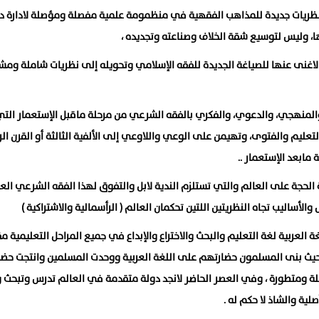
ة نظريات جديدة للمذاهب الفقهية في منظمومة علمية مفصلة ومؤصلة لادارة د
ا، وليس لتوسيع شقة الخلاف وصناعته وتجديده ،
غنى عنها للصياغة الجديدة للفقه الإسلامي وتحويله إلى نظريات شاملة ومشا
والمنهجي، والدعوي، والفكري بالفقه الشرعي من مرحلة ماقبل الإستعمار الت
التعليم والفتوى، وتهيمن على الوعي واللاوعي إلى الألفية الثالثة أو القرن الر
مابعد الإستعمار ..
ة الحجة على العالم والتي تستلزم الندية لابل والتفوق لهذا الفقه الشرعي ال
لأساليب تجاه النظريتين اللتين تحكمان العالم ( الرأسمالية والاشتراكية )
غة العربية لغة التعليم والبحث والاختراع والإبداع في جميع المراحل التعليمية مق
حيث بنى المسلمون حضارتهم على اللغة العربية ووحدت المسلمين وانتجت حضا
ة ومتطورة ، وفي العصر الحاضر لانجد دولة متقدمة في العالم تدرس وتبحث و
صلية والشاذ لا حكم له .