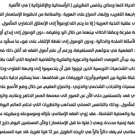
حياة كلها وصالح، ينافس النظريتين ( الرأسمالية والإشتراكية ) في الألفية
واجهة التغريب، وإنهاء الصراع على الهوية ، والسلامة من اخطبوط الإستعمار ال
عقلية النخبة العربية ( إلا ما رحم الله )وصولاً إلى الإنعتاق الحضاري المأمول،
 مفرغة وعمّقا الخلاف بينهما من خلال الرد ونقيضه ، دون الوصول إلى إبداع، أو
الأسئلة الملحة والحائرة ، ودون الوصول إلى نقطة الإلتقاء على ضوء ما سطَّره عل
د الفقهية في بحوثهم المستفيضة، ورغم أن علم أصول الفقه قد أصّل ذلك في
ليه، بيدأن الفوضى العلمية والدعوية والفكرية والثقافية العارمة التي ألقت بظل
ب الشخصيات النرجسية الذين تزبزبوا قبل أن يتحصرموا إلى واجهة الفتوى وخاص
بلبلة فكرية بين العوام،وأبرزت الرويبضات من قماقمها ، مما يستلزم تجلية حكيم
لتسميات والتجاذب الشخصي والحزبي ، والصراع العقيم، من خلال وضع الأصبع عل
ذي قعد بالمسلمين حتى الآن عن العبور الى معمعة العصر الحاضر وعلاجه، والر
المأمول ، وذلك بالتنافس العملي للمذاهب والنظريات التي تحكم العالم اليومَ،
ية والعملية الشاملة ، فقد زوي الفقه الإسلامي بثرائه وموسوعته وعبقريته عم
 حقبة زمنية محددة، وهي ( فترة ما قبل الإستعمار ) وكأن المسلمين اليومَ خارج 
متناسين أن الفقه الإسلامي لم يقف حائراً بائراً في تاريخه الطويل عبر ١٢ قرنا تقريبا، قاد فيه ا