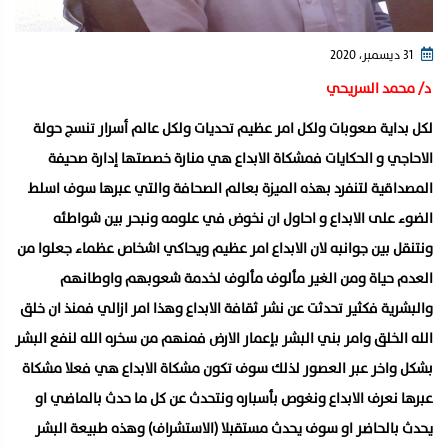
31 ديسمبر، 2020
د/ محمد السريحي
لكل بداية صعوبات ولكل امر عظيم تحديات ولكل عالم أسرار تنسج حولة
الاحاجي و الحكايات فمشكاة الابداع هي منارة خصصتها إدارة صحيفة
المصداقية لتنفرد بهذه الميزة بعالم الصحافة والتي عبرها سوف اسلط
الضوء على الابداع و احاول ان نخوض في علومه ونبحر بين شواطئه
ونتنقل بين جوانبه لان الابداع امر عظيم ويحاكي اشخاص عظماء جعلوا من
العدم حياة ومن الغير مألوف مألوف لخدمة شعوبهم واوطانهم
والبشرية فكثير تحدثت عن نشر ثقافة الابداع وهذا امر ازالي فمنذ ان خلق
الله الخلق وامر بني البشر بإعمار الارض فمنهم من سخره الله لنفع البشر
بشكل واخر عبر العصور لذلك سوف تكون مشكاة الابداع هي فعلا مشكاة
عبرها نعرف الابداع ونغوص بأسباره ونتحدث عن كل ما حدث بالماضي او
يحدث بالحاضر او سوف يحدث مستقبلا (الاستشراف) وهذه طبيعة البشر