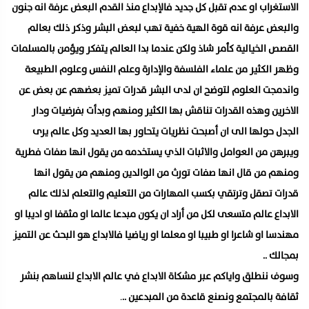
الاستغراب او عدم تقبل كل جديد فالإبداع منذ القدم البعض عرفة انه جنون
والبعض عرفة انه قوة الهية خفية تهب لبعض البشر وذكر ذلك بعالم
القصص الخيالية كأمر شاذ ولكن عندما بدا العالم يتفكر ويؤمن بالمسلمات
وظهر الكثير من علماء الفلسفة والإدارة وعلم النفس وعلوم الطبيعة
واندمجت العلوم لتوضح ان لدى البشر قدرات تميز بعضهم عن بعض عن
الاخرين وهذه القدرات تناقش بها الكثير ومنهم وبدأت بفرضيات ودار
الجدل حولها الى ان أصبحت نظريات يتحاور بها العديد وكل عالم يرى
ويبرهن من العوامل والاثبات الذي يستخدمه من يقول انها صفات فطرية
ومنهم من قال انها صفات تورث من الوالدين ومنهم من يقول انها
قدرات تصقل وترتقي بكسب المهارات من التعليم والتعلم لذلك عالم
الابداع عالم متسعى لكل من أراد ان يكون مبدعا عالما او مثقفا او اديبا او
مهندسا او شاعرا او طبيبا او معلما او رياضيا فالابداع هو البحث عن التميز
بمجالك ..
وسوف ننطلق واياكم عبر مشكاة الابداع في عالم الابداع لنساهم بنشر
ثقافة بالمجتمع ونصنع قاعدة من المبدعين ..
.