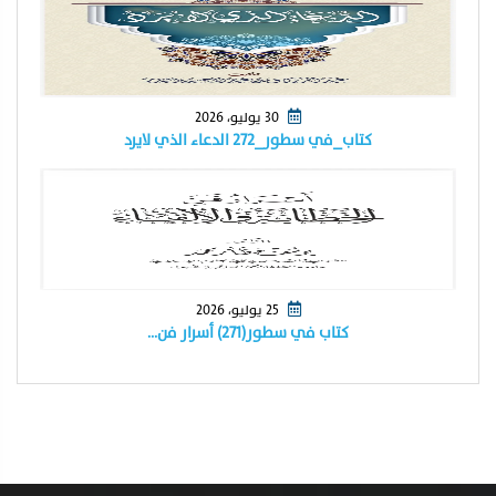
30 يوليو، 2026
كتاب_في سطور_٢٧٢ الدعاء الذي لايرد
25 يوليو، 2026
كتاب في سطور(٢٧١) أسرار فن…