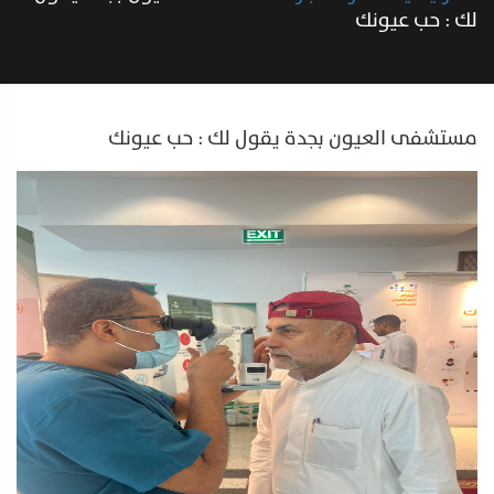
لك : حب عيونك
مستشفى العيون بجدة يقول لك : حب عيونك