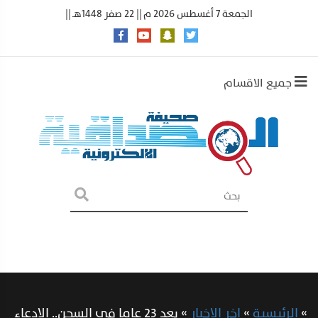
الجمعة 7 أغسطس 2026 م || 22 صفر 1448هـ ||
جميع الاقسام
»
الرئيسية
»
اخر الاخبار
»
بعد 23 عاما في السجن.. الادعاء