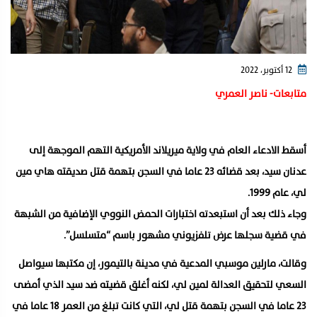
12 أكتوبر، 2022
متابعات- ناصر العمري
أسقط الادعاء العام في ولاية ميريلاند الأمريكية التهم الموجهة إلى
عدنان سيد، بعد قضائه 23 عاما في السجن بتهمة قتل صديقته هاي مين
لي، عام 1999.
وجاء ذلك بعد أن استبعدته اختبارات الحمض النووي الإضافية من الشبهة
في قضية سجلها عرض تلفزيوني مشهور باسم “متسلسل”.
وقالت، مارلين موسبي المدعية في مدينة بالتيمور، إن مكتبها سيواصل
السعي لتحقيق العدالة لمين لي، لكنه أغلق قضيته ضد سيد الذي أمضى
23 عاما في السجن بتهمة قتل لي، التي كانت تبلغ من العمر 18 عاما في