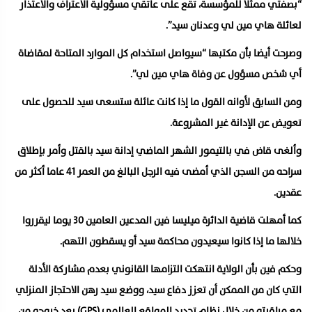
“بصفتي ممثلا للمؤسسة، تقع على عاتقي مسؤولية الاعتراف والاعتذار
لعائلة هاي مين لي وعدنان سيد”.
وصرحت أيضا بأن مكتبها “سيواصل استخدام كل الموارد المتاحة لمقاضاة
أي شخص مسؤول عن وفاة هاي مين لي”.
ومن السابق لأوانه القول ما إذا كانت عائلة ستسعى سيد للحصول على
تعويض عن الإدانة غير المشروعة.
وألغى قاض في بالتيمور الشهر الماضي إدانة سيد بالقتل وأمر بإطلاق
سراحه من السجن الذي أمضى فيه الرجل البالغ من العمر 41 عاما أكثر من
عقدين.
كما أمهلت قاضية الدائرة ميليسا فين المدعين العامين 30 يوما ليقرروا
خلالها ما إذا كانوا سيعيدون محاكمة سيد أو يسقطون التهم.
وحكم فين بأن الولاية انتهكت التزامها القانوني بعدم مشاركة الأدلة
التي كان من الممكن أن تعزز دفاع سيد، ووضع سيد رهن الاحتجاز المنزلي
مع مراقبته من خلال نظام تحديد المواقع العالمي (GPS) بعد خروجه من