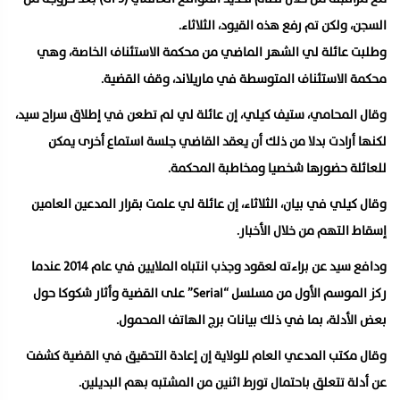
السجن، ولكن تم رفع هذه القيود، الثلاثاء.
وطلبت عائلة لي الشهر الماضي من محكمة الاستئناف الخاصة، وهي
محكمة الاستئناف المتوسطة في ماريلاند، وقف القضية.
وقال المحامي، ستيف كيلي، إن عائلة لي لم تطعن في إطلاق سراح سيد،
لكنها أرادت بدلا من ذلك أن يعقد القاضي جلسة استماع أخرى يمكن
للعائلة حضورها شخصيا ومخاطبة المحكمة.
وقال كيلي في بيان، الثلاثاء، إن عائلة لي علمت بقرار المدعين العامين
إسقاط التهم من خلال الأخبار.
ودافع سيد عن براءته لعقود وجذب انتباه الملايين في عام 2014 عندما
ركز الموسم الأول من مسلسل “Serial” على القضية وأثار شكوكا حول
بعض الأدلة، بما في ذلك بيانات برج الهاتف المحمول.
وقال مكتب المدعي العام للولاية إن إعادة التحقيق في القضية كشفت
عن أدلة تتعلق باحتمال تورط اثنين من المشتبه بهم البديلين.