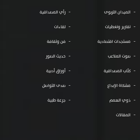
الميدان التربوى
رأي المصداقية
تقارير وتغطيات
لقاءات
مستجدات اقتصادية
فن وثقافة
صوت الملاعب
حديث الصور
كتّاب المصداقية
أوراق أدبية
مشكاة الإبداع
صدى التواصل
ذوي الهمم
جرعة طبية
المقالات