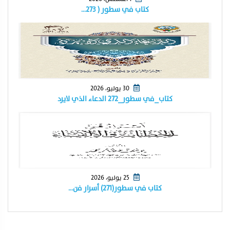
كتاب في سطور ( ٢٧٣…
30 يوليو، 2026
كتاب_في سطور_٢٧٢ الدعاء الذي لايرد
25 يوليو، 2026
كتاب في سطور(٢٧١) أسرار فن…