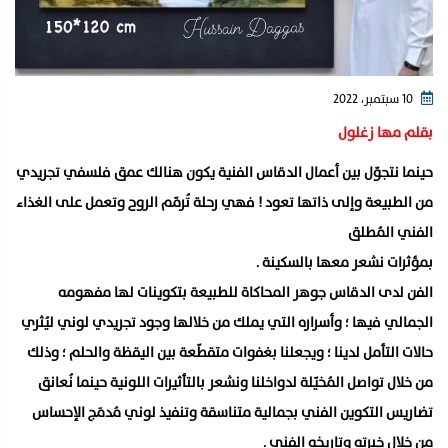
10 سبتمبر، 2022
بقلم مها زغلول
حينما نتجوّل بين أعمال الدقاس الفنية يكون هنالك عمق فلسفي تجريدي
من الطبيعة وإلى ذاتها تعود ! فهي رحلة تُرمّم الروح وتعمل على الغذاء
الفني المُطلق
بمؤثرات نشعر معها بالسكينة .
الفن لدى الدقاس جوهر المحاكاة للطبيعة بتكوينات لها مفهومه
الجمالي فيها ؛ وأسراره التي يملك من خلالها وجود تجريدي لوني ليُثري
حالات التأمل لدينا ؛ ويجعلنا بغفوات متقطّعة بين اليقظة والحلم ؛ وذلك
من خلال تواصل المُخيّلة لدواخلنا ونشعر بالتأثيرات اللونية حينما نُعانق
تضاريس التكوين الفني بجمالية متناسقة وتنفيذ لوني مُدمَج الإحساس
من خلال خبرته وتاريخه الفني .