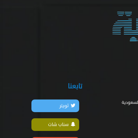
تابعنا
السعودية
تويتر
سناب شات