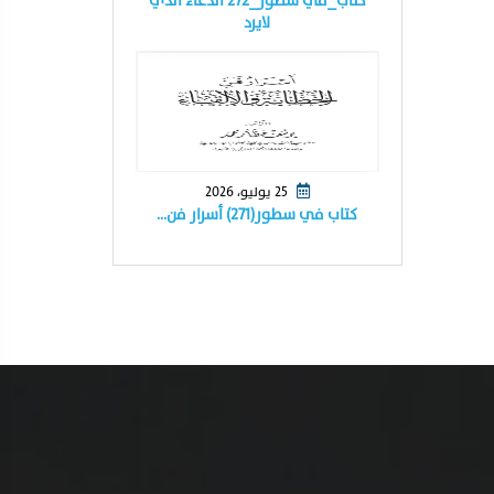
كتاب_في سطور_٢٧٢ الدعاء الذي
لايرد
25 يوليو، 2026
كتاب في سطور(٢٧١) أسرار فن…