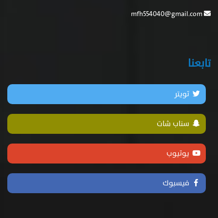
mfh554040@gmail.com
تابعنا
تويتر
سناب شات
يوتيوب
فيسبوك