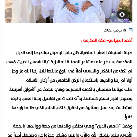
18 يوليو، 2022
أحمد الذبياني- مكة المكرمة :
طيلة السنوات العشر الماضية، ظل حلم الوصول بوالديها إلى الديار
المقدسة يسيطر على مشاعر الممثلة الماليزية “يانا شمس الدين”، فهي
لم تكف عن التفكير والسعي أملاً في بلوغ غايتها لنيل رضا الله عز وجل
أولا ثم رضا والديها باستكمال الركن الخامس من أركان الاسلام.
ظلت عيناها معلقتان بالكعبة المشرفة وهي تتحدث عن أشواق أسرتها،
ودموع الفرح تسبق كلماتها، بدأت تتحدث عن تفاصيل رحلة العمر، وكيف
استطاعت بعد عمل ومثابرة من تحقيق ذلكم الحلم الذي طالما راودها
كثيراً.
وقفت “شمس الدين” وهي تحتضن والدتها من جهة ووالدها بالجهة
الأخرى، بينما يتملك الأم والأب والبنت مشاعر عجزوا عن وصفها.. أخيراً قد