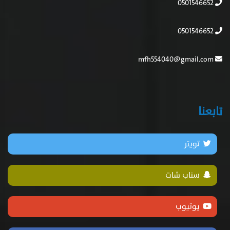
0501546652
0501546652
mfh554040@gmail.com
تابعنا
تويتر
سناب شات
يوتيوب