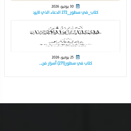
30 يوليو، 2026
كتاب_في سطور_٢٧٢ الدعاء الذي لايرد
25 يوليو، 2026
كتاب في سطور(٢٧١) أسرار فن…