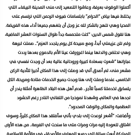
أكملوا الوقوف بعرفة، وعاشوا التصعيد إلى منى المدينة البيضاء، التي
يختلط فيها بياض “الحرام” بابتسامات ضيوف الرحمن التي ترتسم على
المحيا وهي تلهج بالشكر لله عز وجل أن بلغهم جميعا أداء هذه الفريضة.
هنا تقول شمس الدين: “كنت متحمسة جداً طوال السنوات العشر الماضية،
ولم تلن عزيمتي أبداً، ومع صبيحة كل يوم يتجدد العزم”.. صمتت لبرهة
وهي تحتضن والدتها بينما اغرورقت عينا الأم بالدموع بعدها رددت
عباراتها “شعرت بسعادة كبيرة وروحانية عالية بعد أن وجدت نفسي في
مشعر منى، لم أصدق أني قد وصلت إلى هذا المكان أخيرا لتأدية الركن
الخامس، عندما وصلت إلى هنا وجدت جميع الخدمات متاحة ومريحة، الكل
يتسابق لخدمتنا كسباً للأجر.. قدم أهل هذه البلاد الطاهرة أمثلة يندر أن
تجدها في العالم، وشهدنا نموذجا من التفاني النادر رغم الحشود
العظمية والمكان والوقت المحدود”.
وأضافت: “أشعر لوعدت إلى بلدي بأني سأفتقد هذا المكان كثيراً، وسوف
اشتاق للعودة إليه مرات ومرات متى ما سنحت لي الفرصة.. من هذه الأرض
المباركة أبعث رسالة إلى جميع المعارف والأصدقاء في والأمة الاسلامية