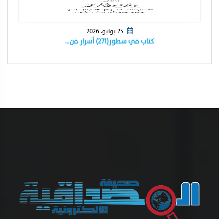
25 يوليو، 2026
كتاب في سطور(٢٧١) أسرار فن…