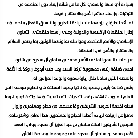
بسيادة أي منها والسعي لكل ما من شأنه إبعاد دول المنطقة عن
التوترات، وإرساء دعائم الأمن والاستقرار فيها.
كما أكد الطرفان عزمهما على زيادة التعاون والتنسيق الفعال بينهما في
إطار المنظمات الإقليمية والدولية وعلى رأسها منظمتي: التعاون
الإسلامي والأمم المتحدة. ومواصلة تعاونهما الوثيق بما يضمن السلام
والاستقرار والأمن في المنطقة.
عبر صاحب السمو الملكي الأمير محمد بن سلمان آل سعود عن شكره
لحسن ضيافة رئيس جمهورية تركيا السيد رجب طيب أردوغان وكذلك الألفة
والمحبة اللتين سادتا خلال زيارة سموه والوفد المرافق له.
وثمن فخامة رئيس جمهورية تركيا جهود المملكة في تنظيم موسم الحج
للعام الماضي 1442هـ، رغم التحديات التي تسببت فيها جائحة كورونا، وما
تبذله لخدمة الحرمين الشريفين وقاصديهما من حجاج ومعتمرين وزوار
معبرا عن ارتياحه لزيادة أعداد الحجاج والمعتمرين هذا العام، وشكر خادم
الحرمين الشريفين الملك سلمان بن عبد العزيز آل سعود وولي العهد
الأمير محمد بن سلمان آل سعود على جهودهما في هذا الشأن.