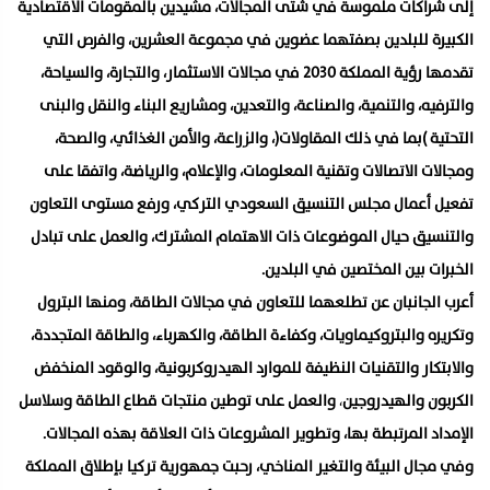
إلى شراكات ملموسة في شتى المجالات، مشيدين بالمقومات الاقتصادية
الكبيرة للبلدين بصفتهما عضوين في مجموعة العشرين، والفرص التي
تقدمها رؤية المملكة 2030 في مجالات الاستثمار، والتجارة، والسياحة،
والترفيه، والتنمية، والصناعة، والتعدين، ومشاريع البناء والنقل والبنى
التحتية )بما في ذلك المقاولات(، والزراعة، والأمن الغذائي، والصحة،
ومجالات الاتصالات وتقنية المعلومات، والإعلام، والرياضة، واتفقا على
تفعيل أعمال مجلس التنسيق السعودي التركي، ورفع مستوى التعاون
والتنسيق حيال الموضوعات ذات الاهتمام المشترك، والعمل على تبادل
الخبرات بين المختصين في البلدين.
أعرب الجانبان عن تطلعهما للتعاون في مجالات الطاقة، ومنها البترول
وتكريره والبتروكيماويات، وكفاءة الطاقة، والكهرباء، والطاقة المتجددة،
والابتكار والتقنيات النظيفة للموارد الهيدروكربونية، والوقود المنخفض
الكربون والهيدروجين
،
والعمل على توطين منتجات قطاع الطاقة وسلاسل
الإمداد المرتبطة بها، وتطوير المشروعات ذات العلاقة بهذه المجالات.
وفي مجال البيئة والتغير المناخي، رحبت جمهورية تركيا بإطلاق المملكة