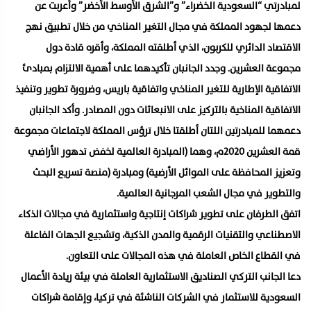
لمبادرتي “السعودية الخضراء” و”الشرق الأوسط الأخضر” وأعربت عن
دعمها لجهود المملكة في مجال التغير المناخي من خلال تطبيق نهج
الاقتصاد الدائري للكربون، الذي أطلقته المملكة، وأقره قادة دول
مجموعة العشرين. وجدد الجانبان تأكيدهما على أهمية الالتزام بمبادئ
الاتفاقية الإطارية للتغير المناخي واتفاقية باريس، وضرورة تطوير وتنفيذ
الاتفاقية المناخية بالتركيز على الانبعاثات دون المصادر. وأكد الجانبان
دعمهما للمبادرتين اللتان أطلقتا خلال ترؤس المملكة لاجتماعات مجموعة
قمة العشرين 2020م، وهما (المبادرة العالمية لخفض تدهور الأراضي
وتعزيز المحافظة على الموائل الأرضية) ومبادرة (منصة تسريع البحث
والتطوير في مجال الشعب المرجانية العالمية.
اتفق الطرفان على تطوير شراكات إنتاجية واستثمارية في مجالات الذكاء
الاصطناعي والتقنيات الرقمية والمدن الذكية، وتشجيع الجهات الفاعلة
في القطاع الخاص العاملة في هذه المجالات على التعاون.
دعا الجانب التركي الصناديق الاستثمارية العاملة في بيئة ريادة الأعمال
السعودية للاستثمار في الشركات الناشئة في تركيا، وإقامة شراكات