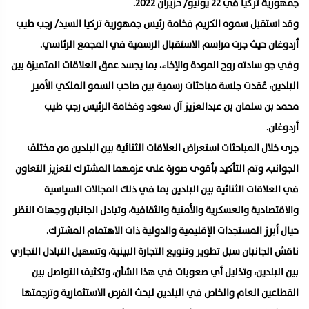
جمهورية تركيا في 22 يونيو/ حزيران 2022.
وقد استقبل سموه الكريم فخامة رئيس جمهورية تركيا السيد/ رجب طيب
أردوغان حيث جرت مراسم الاستقبال الرسمية في المجمع الرئاسي.
وفي جو سادته روح المودة والإخاء، بما يجسد عمق العلاقات المتميزة بين
البلدين، عُقدت جلسة مباحثات رسمية بين صاحب السمو الملكي الأمير
محمد بن سلمان بن عبدالعزيز آل سعود وفخامة الرئيس رجب طيب
أردوغان.
جرى خلال المباحثات استعراض العلاقات الثنائية بين البلدين من مختلف
الجوانب، وتم التأكيد بأقوى صورة على عزمهما المشترك لتعزيز التعاون
في العلاقات الثنائية بين البلدين بما في ذلك المجالات السياسية
والاقتصادية والعسكرية والأمنية والثقافية، وتبادل الجانبان وجهات النظر
حيال أبرز المستجدات الإقليمية والدولية ذات الاهتمام المشترك.
ناقش الجانبان سبل تطوير وتنويع التجارة البينية، وتسهيل التبادل التجاري
بين البلدين، وتذليل أي صعوبات في هذا الشأن، وتكثيف التواصل بين
القطاعين العام والخاص في البلدين لبحث الفرص الاستثمارية وترجمتها