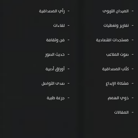
الميدان التربوى
رأي المصداقية
تقارير وتغطيات
لقاءات
مستجدات اقتصادية
فن وثقافة
صوت الملاعب
حديث الصور
كتّاب المصداقية
أوراق أدبية
مشكاة الإبداع
صدى التواصل
ذوي الهمم
جرعة طبية
المقالات