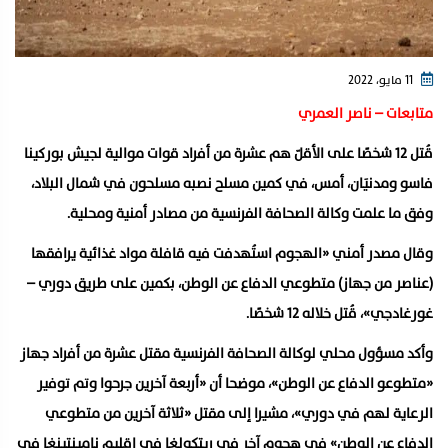
11 مايو، 2022
متابعات – ناصر العمري
قُتل 12 شخصًا على الأقلّ هم عشرة من أفراد قوات موالية لجيش بوركينا
فاسو ومدنيَان، أمس، في كمين مسلح نصبه مسلحون في شمال البلاد،
وفق ما علمت وكالة الصحافة الفرنسية من مصادر أمنية ومحلية.
وقال مصدر أمني «الهجوم استُهدفت فيه قافلة مواد غذائية يرافقها
(عناصر من جهاز) متطوعي الدفاع عن الوطن، بكمين على طريق دوري –
غورغادجي»، قُتل خلاله 12 شخصًا.
وأكد مسؤول محلي لوكالة الصحافة الفرنسية مقتل عشرة من أفراد جهاز
«متطوعو الدفاع عن الوطن»، موضحا أن «أربعة آخرين جرحوا وتم توفير
الرعاية لهم في دوري»، مشيرا إلى مقتل «ثلاثة آخرين من متطوعي
الدفاع عن الوطن» في هجوم آخر في ريتكولغا في إقليم نامينتينغا في