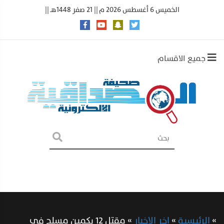
الخميس 6 أغسطس 2026 م || 21 صفر 1448هـ ||
جميع الاقسام
»
الرئيسية
»
اخر الاخبار
»
مقتل 12 بكمين مسلح في