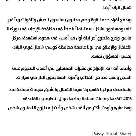
شمال البلاد أيضا.
ويدفع أفراد هذه القوة وهم مدنيون يساعدون الجيش وتلقوا تدريباً غير
كاف ومسلحون بشكل سيئ، ثمناً باهظاً في مكافحة الإرهاب في بوركينا
فاسو. وجرح متطوع آخر ليلة أول من أمس، في هجوم استهدف مركز
الاعتقال والإصلاح في نونا عاصمة محافظة كوسي شمال غربي البلاد ،
بحسب المسؤول نفسه.
وأضاف أنه «تم الإفراج عن عشرات المعتقلين في أعقاب الهجوم على
السجن ونهب عدد من المكاتب وأضرم المهاجمون النار في سيارات.
وتستهدف بوركينا فاسو ولا سيما الشمال والشرق هجمات مسلحة منذ
2015، تنفذها جماعات مسلحة بعضها موال لتنظيمي «القاعدة»
و«داعش» وأودت بأكثر من ألفي شخص وأدت إلى نزوح 1.8 مليون شخص
.
[Sassy_Social_Share]