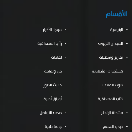
الأقسام
الرئيسية
موجز الأخبار
الميدان التربوى
رأي المصداقية
تقارير وتغطيات
لقاءات
مستجدات اقتصادية
فن وثقافة
صوت الملاعب
حديث الصور
كتّاب المصداقية
أوراق أدبية
مشكاة الإبداع
صدى التواصل
ذوي الهمم
جرعة طبية