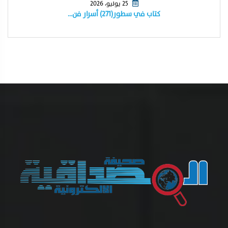
25 يوليو، 2026
كتاب في سطور(٢٧١) أسرار فن…