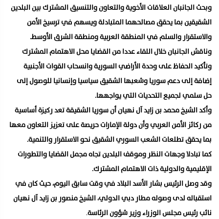
وبحث الجانبان العلاقات الأخوية والتعاون والتنسيق المشترك بين البلدين
الشقيقين بما يحقق مصالحهما المتبادلة ويسهم في ترسيخ الأمن
والاستقرار والسلم في المنطقة العربية ومنطقة الشرق الأوسط.
وناقش الجانبان خلال اللقاء عددا من القضايا محل الاهتمام المشترك
وتأكيد الحفاظ على وحدة الأراضي السورية وانسحاب القوات الأجنبية
إضافة إلى دعم سوريا وشعبها الشقيق سياسيا وإنسانيا للوصول إلى
حل سلمي لجميع التحديات التي يواجهها.
وأكد الشيخ محمد بن زايد آل نهيان أن سوريا الشقيقة تعد ركيزة أساسية
من ركائز الأمن العربي وأن دولة الإمارات حريصة على تعزيز التعاون معها
بما يحقق تطلعات الشعب السوري الشقيق نحو الاستقرار والتنمية.
كما تبادلا وجهات النظر وموقف البلدين تجاه مجمل القضايا والتطورات
الإقليمية والدولية ذات الاهتمام المشترك.
وقد وصل الرئيس بشار الأسد البلاد في وقت سابق اليوم، حيث كان في
استقباله لدى وصوله مطار دبي الدولي، الشيخ منصور بن زايد آل نهيان
نائب رئيس مجلس الوزراء وزير شؤون الرئاسة
.