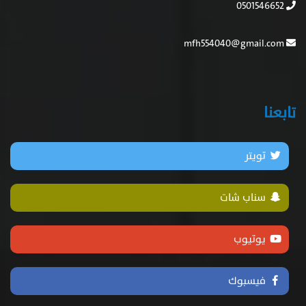
0501546652
mfh554040@gmail.com
تابعنا
تويتر
سناب شات
يوتيوب
فيسبوك