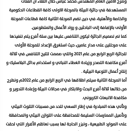
وصرح الأمين العام المهندس محمد عباس خلال اللقاء أن الفئات
المستهدفة في جائزة البيئة بالمرحلة الاولى كافة القطاعات الحكومية
والخاصة والأهلية، في حين تضم المرحلة الثانية كافة قطاعات المرحلة
الأولى بالإضافة إلى الباحثين و رواد الأعمال والمتطوعين.
كما تم تصميم الجائزة ليكون التنافس عليها بين ستة أفرع يتم تنفيذها
على مرحلتين على مدار عامين، حيث استغرق الإعداد للمرحلة الأولى
للجائزة الربع الرابع من عام 2021 والتي صممت لتتيح التنافس في ثلاثة
أفرع مكافحة التصحر وزيادة الغطاء النباتي و استخدام بدائل البلاستيك و
إنتاج أعمال التوعية البيئية .
أما المرحلة الثانية سيتم اطلاقها في الربع الرابع من عام 2022م وتطرح
من خلالها ثلاثة أفرع البحث والابتكار في مجالات البيئة وإعادة التدوير و
مكافحة الانبعاث الكربوني.
وتأتي هذه المبادرة في إطار السعي للحد من مسببات التلوث البيئي
وتأصيل الممارسات السليمة للمحافظة على التوازن البيئي والمحافظة
على الموارد الطبيعية ، وتبزر الحاجة لها بسبب تعاظم الأضرار التي لحقت