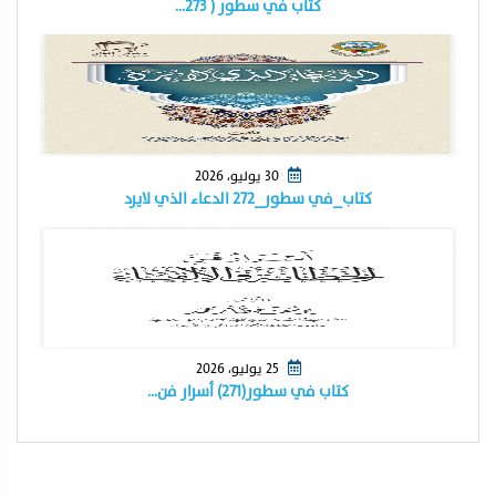
كتاب في سطور ( ٢٧٣…
30 يوليو، 2026
كتاب_في سطور_٢٧٢ الدعاء الذي لايرد
25 يوليو، 2026
كتاب في سطور(٢٧١) أسرار فن…