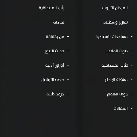
الميدان التربوى
رأي المصداقية
تقارير وتغطيات
لقاءات
مستجدات اقتصادية
فن وثقافة
صوت الملاعب
حديث الصور
كتّاب المصداقية
أوراق أدبية
مشكاة الإبداع
صدى التواصل
ذوي الهمم
جرعة طبية
المقالات