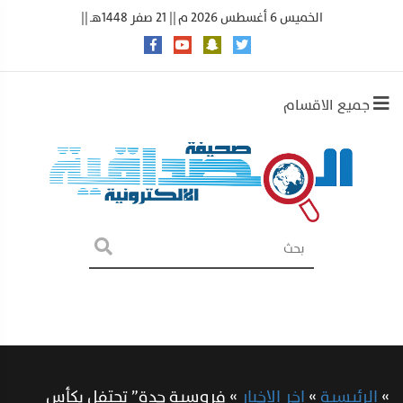
الخميس 6 أغسطس 2026 م || 21 صفر 1448هـ ||
جميع الاقسام
»
الرئيسية
»
اخر الاخبار
»
فروسية جدة” تحتفل بكأس