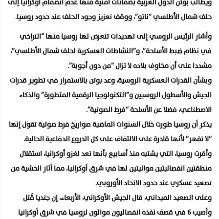
ويطالب بوتن الدول الغربية بضمانات أمنية منها عدم انضمام أوكرانيا إلى
حلف شمال الأطلسي “ناتو”، ووقف تعزيز وجود الحلف عند حدود روسيا.
وأشار الرئيس الروسي إلى تهديدات تتعرض لها روسيا منها “التراخي
في نظام ضبط الأسلحة”، و”النشاطات العسكرية لحلف شمال الأطلسي”،
مشددا على أن مخاوف بلاده لا تزال “من دون أجوبة”.
وبشأن القدرات العسكرية الروسية، وعد بوتن بالاستمرار في تطوير قدرات
الجيش والأسطول الروسيين و”التكنولوجيا الرقمية المتطورة” والذكاء
الاصطناعي، فضلا عن الأسلحة “فرط الصوتية”.
يذكر أن روسيا طورت خلال السنوات الماضية صواريخ فرط صوتية تقول إنها
“لا تقهر” لأنها قادرة على الالتفاف على كل الدروع الدفاعية الحالية.
وأقرت روسيا، التي يشتبه منذ أسابيع بأنها تعد لغزو أوكرانيا، استقلال
منطقتين انفصاليتين مواليتين لها في شرق أوكرانيا، مما أثار الخشية من
تصعيد عسكري عند حدود الاتحاد الأوروبي.
وعلى الصعيد الميداني، قال الجيش الأوكراني، الأربعاء، إن جنديا قُتل
وأصيب 6 في قصف نفذه انفصاليون موالون لروسيا في شرق أوكرانيا