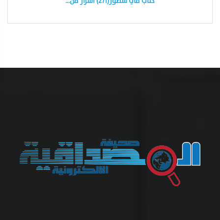
كتاب في سطور(٢٧١) أسرار فن…