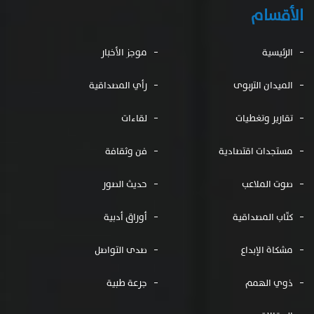
الأقسام
الرئيسية
موجز الأخبار
الميدان التربوى
رأي المصداقية
تقارير وتغطيات
لقاءات
مستجدات اقتصادية
فن وثقافة
صوت الملاعب
حديث الصور
كتّاب المصداقية
أوراق أدبية
مشكاة الإبداع
صدى التواصل
ذوي الهمم
جرعة طبية