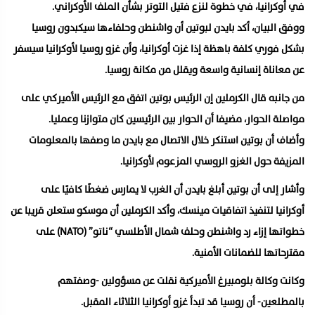
في أوكرانيا، في خطوة لنزع فتيل التوتر بشأن الملف الأوكراني.
ووفق البيان، أكد بايدن لبوتين أن واشنطن وحلفاءها سيكبدون روسيا
بشكل فوري كلفة باهظة إذا غزت أوكرانيا، وأن غزو روسيا لأوكرانيا سيسفر
عن معاناة إنسانية واسعة ويقلل من مكانة روسيا.
من جانبه قال الكرملين إن الرئيس بوتين اتفق مع الرئيس الأميركي على
مواصلة الحوار، مضيفا أن الحوار بين الرئيسين كان متوازنا وعمليا.
وأضاف أن بوتين استنكر خلال الاتصال مع بايدن ما وصفها بالمعلومات
المزيفة حول الغزو الروسي المزعوم لأوكرانيا.
وأشار إلى أن بوتين أبلغ بايدن أن الغرب لا يمارس ضغطًا كافيًا على
أوكرانيا لتنفيذ اتفاقيات مينسك، وأكد الكرملين أن موسكو ستعلن قريبا عن
خطواتها إزاء رد واشنطن وحلف شمال الأطلسي “ناتو” (NATO) على
مقترحاتها للضمانات الأمنية.
وكانت وكالة بلومبيرغ الأميركية نقلت عن مسؤولين -وصفتهم
بالمطلعين- أن روسيا قد تبدأ غزو أوكرانيا الثلاثاء المقبل.