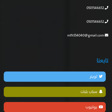
0501546652
0501546652
mfh554040@gmail.com
تابعنا
تويتر
سناب شات
يوتيوب