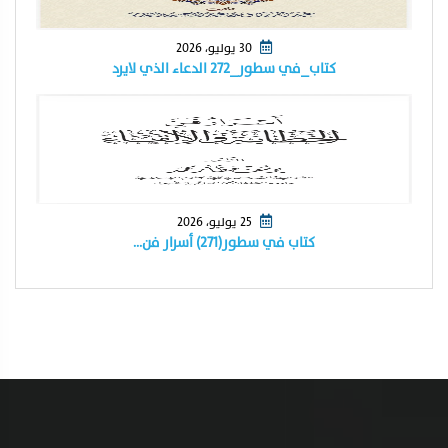
30 يوليو، 2026
كتاب_في سطور_٢٧٢ الدعاء الذي لايرد
25 يوليو، 2026
كتاب في سطور(٢٧١) أسرار فن…